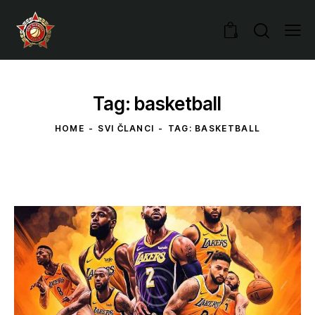
0
Tag: basketball
HOME
SVI ČLANCI
TAG: BASKETBALL