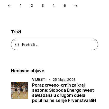
1
2
3
>
4
5
Traži
Nedavne objave
VIJESTI
25 Maja, 2026
Poraz crveno-crnih za kraj
sezone: Sloboda Energoinvest
savladana u drugom duelu
polufinalne serije Prvenstva BiH