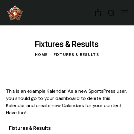
0
Fixtures & Results
HOME
FIXTURES & RESULTS
This is an example Kalendar. As a new SportsPress user,
you should go to
your dashboard
to delete this
Kalendar and create new Calendars for your content.
Have fun!
Fixtures & Results