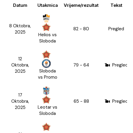
Datum
Utakmica
Vrijeme/rezultat
Tekst
8 Oktobra,
82 - 80
Pregled
2025
Helios vs
Sloboda
12
Oktobra,
79 - 64
Pregled
Sloboda
2025
vs Promo
17
Oktobra,
65 - 88
Pregled
Leotar vs
2025
Sloboda