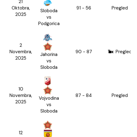
21
Oktobra,
91 - 56
Pregled
Sloboda
2025
vs
Podgorica
2
Novembra,
90 - 87
Pregled
Jahorina
2025
vs
Sloboda
10
Novembra,
87 - 84
Pregled
Vojvodina
2025
vs
Sloboda
12