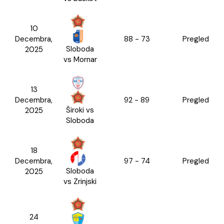
10
Decembra,
88 - 73
Pregled
Sloboda
2025
vs Mornar
13
Decembra,
92 - 89
Pregled
Široki vs
2025
Sloboda
18
Decembra,
97 - 74
Pregled
Sloboda
2025
vs Zrinjski
24