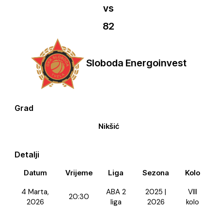
vs
82
Sloboda Energoinvest
Grad
Nikšić
Detalji
Datum
Vrijeme
Liga
Sezona
Kolo
4 Marta,
ABA 2
2025 |
VIII
20:30
2026
liga
2026
kolo