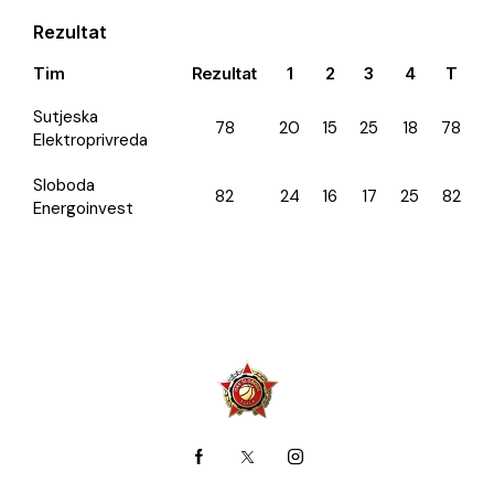
Rezultat
Tim
Rezultat
1
2
3
4
T
Sutjeska
78
20
15
25
18
78
Elektroprivreda
Sloboda
82
24
16
17
25
82
Energoinvest