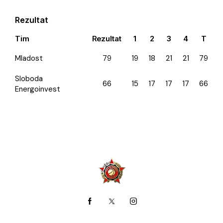
Rezultat
Tim
Rezultat
1
2
3
4
T
Mladost
79
19
18
21
21
79
Sloboda
66
15
17
17
17
66
Energoinvest