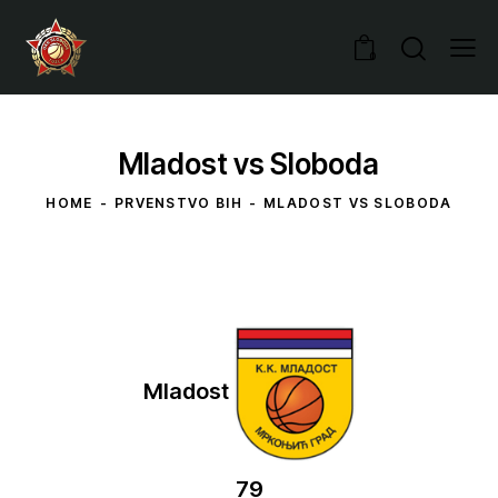
0
Mladost vs Sloboda
HOME
PRVENSTVO BIH
MLADOST VS SLOBODA
Mladost
79