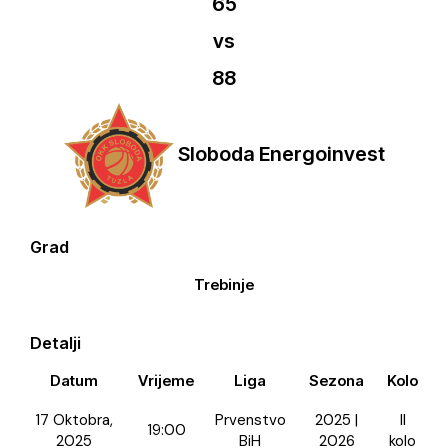
65
vs
88
Sloboda Energoinvest
Grad
Trebinje
Detalji
Datum
Vrijeme
Liga
Sezona
Kolo
17 Oktobra,
Prvenstvo
2025 |
II
19:00
2025
BiH
2026
kolo