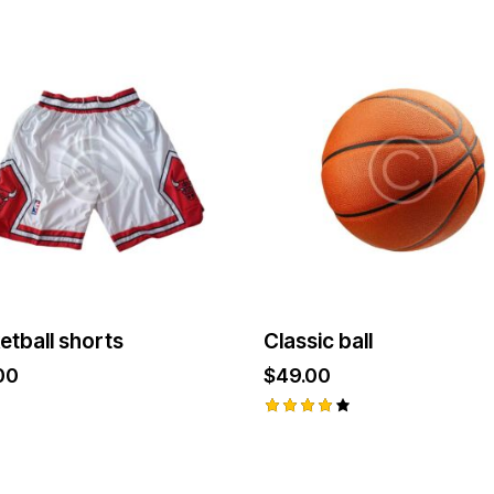
5.00
od 5
etball shorts
Classic ball
00
$
49.00
Ocjenje
no
4.00
od 5