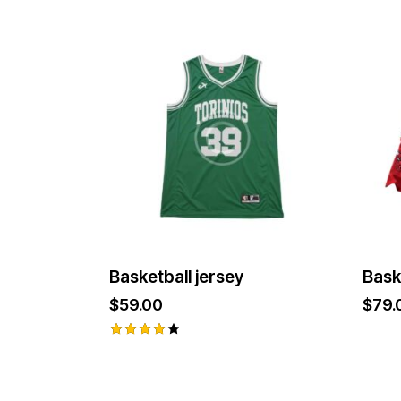
no
4.00
od 5
Basketball jersey
Bask
$
59.00
$
79.
Ocjenje
no
4.00
od 5