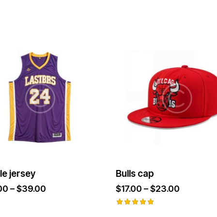
le jersey
Bulls cap
00
–
$
39.00
$
17.00
–
$
23.00
Ocjenjeno