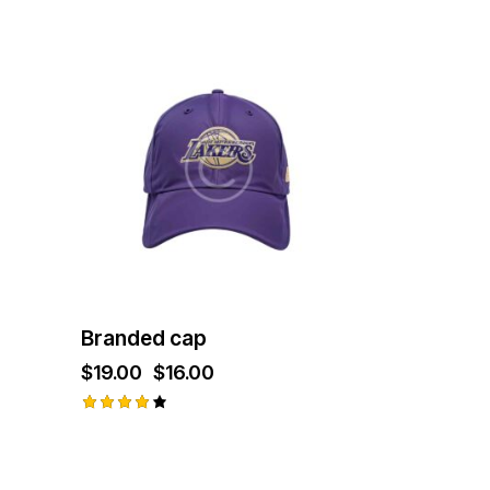
no
4.00
od 5
-16%
Branded cap
$
19.00
$
16.00
Ocjenje
no
4.00
od 5