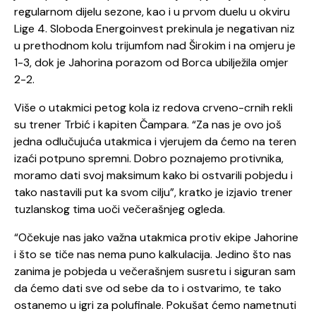
regularnom dijelu sezone, kao i u prvom duelu u okviru
Lige 4. Sloboda Energoinvest prekinula je negativan niz
u prethodnom kolu trijumfom nad Širokim i na omjeru je
1-3, dok je Jahorina porazom od Borca ubilježila omjer
2-2.
Više o utakmici petog kola iz redova crveno-crnih rekli
su trener Trbić i kapiten Čampara. “Za nas je ovo još
jedna odlučujuća utakmica i vjerujem da ćemo na teren
izaći potpuno spremni. Dobro poznajemo protivnika,
moramo dati svoj maksimum kako bi ostvarili pobjedu i
tako nastavili put ka svom cilju”, kratko je izjavio trener
tuzlanskog tima uoči večerašnjeg ogleda.
“Očekuje nas jako važna utakmica protiv ekipe Jahorine
i što se tiče nas nema puno kalkulacija. Jedino što nas
zanima je pobjeda u večerašnjem susretu i siguran sam
da ćemo dati sve od sebe da to i ostvarimo, te tako
ostanemo u igri za polufinale. Pokušat ćemo nametnuti