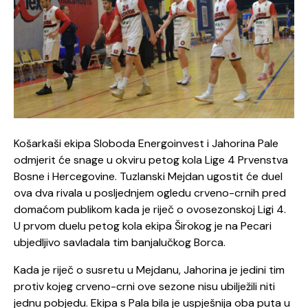
Košarkaši ekipa Sloboda Energoinvest i Jahorina Pale
odmjerit će snage u okviru petog kola Lige 4 Prvenstva
Bosne i Hercegovine. Tuzlanski Mejdan ugostit će duel
ova dva rivala u posljednjem ogledu crveno-crnih pred
domaćom publikom kada je riječ o ovosezonskoj Ligi 4.
U prvom duelu petog kola ekipa Širokog je na Pecari
ubjedljivo savladala tim banjalučkog Borca.
Kada je riječ o susretu u Mejdanu, Jahorina je jedini tim
protiv kojeg crveno-crni ove sezone nisu ubilježili niti
jednu pobjedu. Ekipa s Pala bila je uspješnija oba puta u