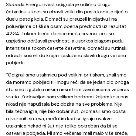
Sloboda Energoinvest odigrala je odličnu drugu
četvrtinu u kojoj su obavili veliki dio posla kada je riječ o
duelu petog kola. Domaći su preuzeli inicijativu i na
poluvrijeme otišli sa osam poena prednosti uz rezultat
42:34. Tokom treće dionice meča crveno-crni su
uspješno održavali prednost, a usprkos blagom padu
intenziteta tokom četvrte četvrtine, domaći su rutinski
odradili susret do kraja i zasluženo slavili drugu vezanu
pobjedu.
“Odigrali smo utakmicu pod velikim pritiskom, znali smo
da moramo pobijediti i mogu reći da se jedan dio onoga
što smo izgubili u nekim nesretnim završnicama večeras
vratio. Zadovoljan sam velikom borbom i željom koja nas
nikad nije napuštala bez obzira na sve probleme. Nije
bila tečna igra, nije bio dobar šut, promašili smo dosta
otvorenih šuteva, međutim kad se igraju ovakve
utakmice nekad ni šut nije toliko potreban da bi se
ostvarila pobjeda. Mi smo večeras imali malo više sreće,