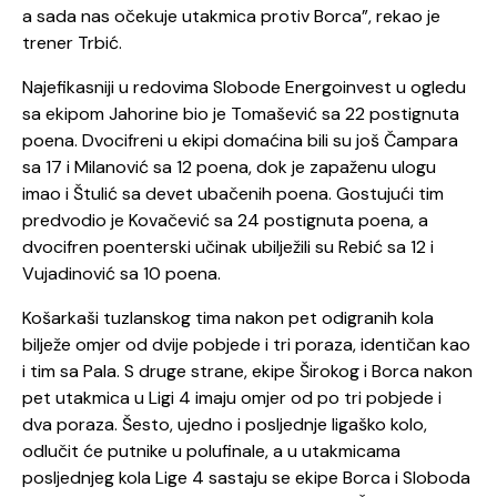
a sada nas očekuje utakmica protiv Borca”, rekao je
trener Trbić.
Najefikasniji u redovima Slobode Energoinvest u ogledu
sa ekipom Jahorine bio je Tomašević sa 22 postignuta
poena. Dvocifreni u ekipi domaćina bili su još Čampara
sa 17 i Milanović sa 12 poena, dok je zapaženu ulogu
imao i Štulić sa devet ubačenih poena. Gostujući tim
predvodio je Kovačević sa 24 postignuta poena, a
dvocifren poenterski učinak ubilježili su Rebić sa 12 i
Vujadinović sa 10 poena.
Košarkaši tuzlanskog tima nakon pet odigranih kola
bilježe omjer od dvije pobjede i tri poraza, identičan kao
i tim sa Pala. S druge strane, ekipe Širokog i Borca nakon
pet utakmica u Ligi 4 imaju omjer od po tri pobjede i
dva poraza. Šesto, ujedno i posljednje ligaško kolo,
odlučit će putnike u polufinale, a u utakmicama
posljednjeg kola Lige 4 sastaju se ekipe Borca i Sloboda