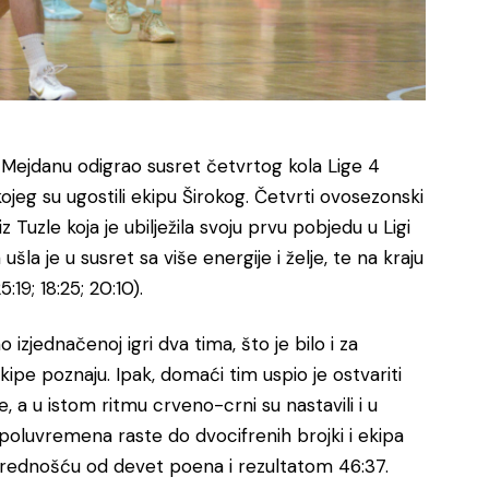
Mejdanu odigrao susret četvrtog kola Lige 4
jeg su ugostili ekipu Širokog. Četvrti ovosezonski
 Tuzle koja je ubilježila svoju prvu pobjedu u Ligi
la je u susret sa više energije i želje, te na kraju
:19; 18:25; 20:10).
 izjednačenoj igri dva tima, što je bilo i za
ipe poznaju. Ipak, domaći tim uspio je ostvariti
 a u istom ritmu crveno-crni su nastavili i u
 poluvremena raste do dvocifrenih brojki i ekipa
rednošću od devet poena i rezultatom 46:37.