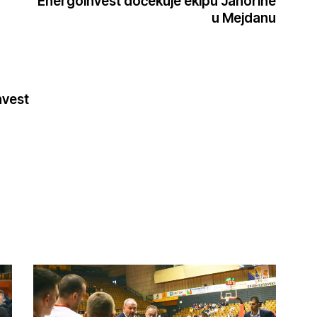
Energoinvest dočekuje ekipu Jahorine
u Mejdanu
nvest