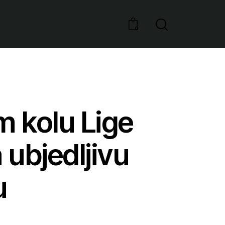
0
m kolu Lige
 ubjedljivu
u