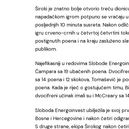
Široki je znatno bolje otvorio treću dion
napadačkom igrom potpuno se vraćaju u u
posljednjih 10 minuta susreta. Nakon odli
igru crveno-crnih u četvrtoj četvrtini to
postignutih poena i na kraju zasluženo s
publikom.
Najefikasniji u redovima Slobode Energoin
Čampara sa 19 ubačenih poena. Dvocifreni s
sa 14 poena i 12 skokova, Tomašević je pos
poena. Kada je riječ o gostujućem timu, Bil
dvocifreni učinak imali su i McCreary sa 14
Sloboda Energoinvest ubilježila je svoj pr
Bosne i Hercegovine i nakon četiri odigran
S druge strane, ekipa Širokog nakon četir