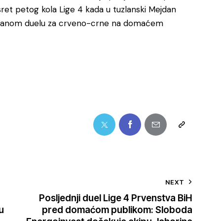
sret petog kola Lige 4 kada u tuzlanski Mejdan
vezanom duelu za crveno-crne na domaćem
NEXT
Posljednji duel Lige 4 Prvenstva BiH
u
pred domaćom publikom: Sloboda