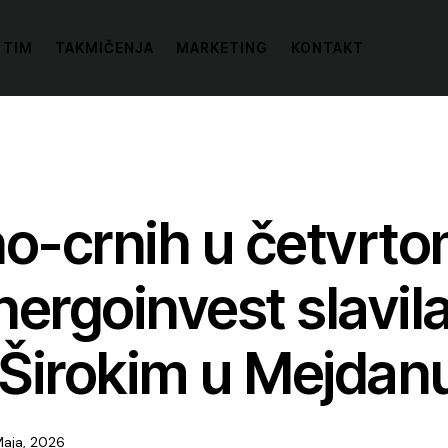
 TIM
TAKMIČENJA
MARKETING
KONTAKT
no-crnih u četvrto
ergoinvest slavila
 Širokim u Mejdan
Maja, 2026