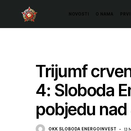
NOVOSTI
O NAMA
PRVI
VIJESTI
Trijumf crve
4: Sloboda En
pobjedu nad
OKK SLOBODA ENERGOINVEST
13 