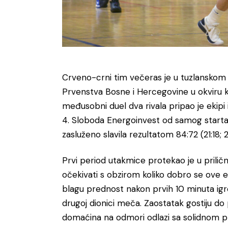
Crveno-crni tim večeras je u tuzlanskom 
Prvenstva Bosne i Hercegovine u okviru ko
međusobni duel dva rivala pripao je ekipi iz
4. Sloboda Energoinvest od samog starta uš
zasluženo slavila rezultatom 84:72 (21:18; 25
Prvi period utakmice protekao je u prilično
očekivati s obzirom koliko dobro se ove ek
blagu prednost nakon prvih 10 minuta igre,
drugoj dionici meča. Zaostatak gostiju do
domaćina na odmori odlazi sa solidnom p