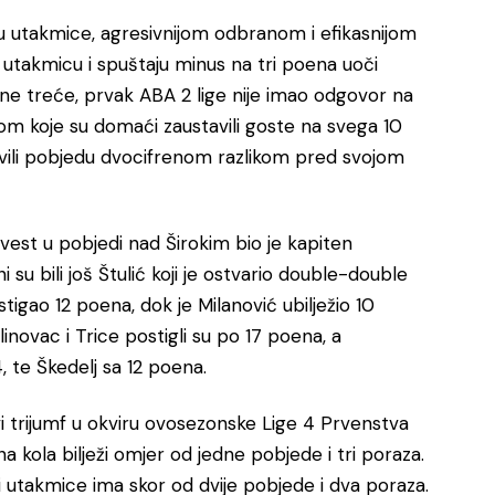
icu utakmice, agresivnijom odbranom i efikasnijom
takmicu i spuštaju minus na tri poena uoči
čne treće, prvak ABA 2 lige nije imao odgovor na
kom koje su domaći zaustavili goste na svega 10
lavili pobjedu dvocifrenom razlikom pred svojom
vest u pobjedi nad Širokim bio je kapiten
u bili još Štulić koji je ostvario double-double
tigao 12 poena, dok je Milanović ubilježio 10
inovac i Trice postigli su po 17 poena, a
, te Škedelj sa 12 poena.
vi trijumf u okviru ovosezonske Lige 4 Prvenstva
a kola bilježi omjer od jedne pobjede i tri poraza.
i utakmice ima skor od dvije pobjede i dva poraza.