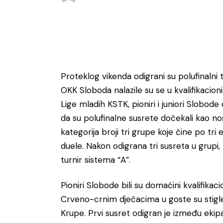
Proteklog vikenda odigrani su polufinalni tu
OKK Sloboda nalazile su se u kvalifikaci
Lige mladih KSTK, pioniri i juniori Slobode
da su polufinalne susrete dočekali kao nos
kategorija broji tri grupe koje čine po tri 
duele. Nakon odigrana tri susreta u grupi,
turnir sistema “A”.
Pioniri Slobode bili su domaćini kvalifika
Crveno-crnim dječacima u goste su stigle
Krupe. Prvi susret odigran je između eki