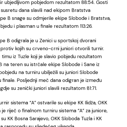
rnir ubjedljivom pobjedom rezultatom 88:54. Gosti
m susretu dana slavili nad ekipom Bratstva
upe B snage su odmjerile ekipe Slobode i Bratstva,
objedu i plasman u finale rezultatom 113:26.
upe B odigrala je u Zenici u sportskoj dvorani
otiv kojih su crveno-crni juniori otvorili turnir.
timu iz Tuzle koji je slavio pobjedu rezultatom
 na teren su istrčale ekipe Slobode i Sane iz
bjedu na turniru ubilježili su juniori Slobode
u finale. Posljednji meč dana odigran je između
je su zenički juniori slavili rezultatom 81:71.
urnir sistema “A” ostvarile su ekipe KK Ilidža, OKK
e riječ o finalnom turniru sistema “A” za juniore,
e su KK Bosna Sarajevo, OKK Sloboda Tuzla i KK
 na rasporedu su sljedećeg vikenda.