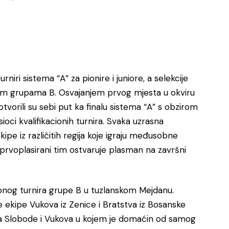
rniri sistema “A” za pionire i juniore, a selekcije
onim grupama B. Osvajanjem prvog mjesta u okviru
 otvorili su sebi put ka finalu sistema “A” s obzirom
ioci kvalifikacionih turnira. Svaka uzrasna
ekipe iz različitih regija koje igraju međusobne
 prvoplasirani tim ostvaruje plasman na završni
cionog turnira grupe B u tuzlanskom Mejdanu.
 ekipe Vukova iz Zenice i Bratstva iz Bosanske
pa Slobode i Vukova u kojem je domaćin od samog