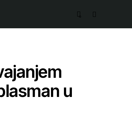
0
svajanjem
i plasman u