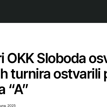
iori OKK Sloboda o
ih turnira ostvaril
a “A”
Juna, 2025