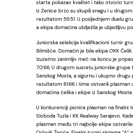
starta pokazao kvalitet i tako otvorio tu
iz Zenice brzo su skupili snagu i u drugo
rezultatom 59:51. U posljednjem duelu gr
a ekipa domaćina ubilježila je ubjedljivu p
Juniorska selekcija kvalifikacioni turnir gr
Bilmišće. Domaćin je bila ekipa OKK Čelik pr
Izuzetno zanimljiv meč na koncu je pripao 
70:66. U drugom susretu juniorske grupe B
Sanskog Mosta, a sigurnu i ukupno drugu po
rezultatom 81:66 i time ostvarili plasman 
domaćina čelika i ekipe iz Sanskog Mosta gd
U konkurenciji pionira plasman na finalni t
Sloboda Tuzla i KK Realway Sarajevo. Kada j
plasman među tri najbolje ekipe ostvaril
Orlovik Žepče. Finalni turniri sistema “A”