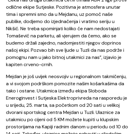
odlične ekipe Sutjeske. Pozitivna je atmosfera unutar
tima i spremni smo da u Mejdanu, uz pomoć naše
publike, dodjemo do izjednačenja i vratimo seriju u
Nikšić. Ne treba spominjati koliko će nam nedostajati
Tomašević na parketu, ali vjerujem da ćemo, ako se
budemo držali zajedno, nadomjestiti njegov doprinos
našoj ekipi. Pozvao bih sve ljude u Tuzli da nas podrže i
pomognu nam u jako bitnoj utakmici za nas”, izjavio je
kapiten crveno-crnih.
Mejdan je još uvijek neosvojiv u regionalnom takmičenju,
a vi svojom podrškom pomozite našim košarkašima da
tako i ostane. Utakmica između ekipa Sloboda
Eneroginvest i Sutjeska Elektroprivreda na rasporedu je
u srijedu, 25. marta, sa početkom od 20 sati u velikoj
dvorani sportskog centra Mejdan u Tuzli. Ulaznice za
utakmicu po cijeni od 5 KM možete kupiti u klupskim
prostorijama na Kapiji radnim danom u periodu od 10 do
14 sati. Također, ulaznice možete nabaviti u sljedećim