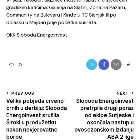
gradskim kafićima: Galerija na Slatini, Zona na Pazaru,
Community na Bulevaru i Kinđe u TC Sjenjak ili po
dolasku u Mejdan prije početka susreta.
OKK Sloboda Energoinvest
0
PREVIOUS
NEXT
Velika pobjeda crveno-
Sloboda Energoinvest
crnih u derbiju: Sloboda
pretrpila drugi poraz
Energoinvest srušila
od ekipe Sutjeske i
Široki u produžetku
okončala nastup u
nakon nevjerovatne
ovosezonskom izdanju
borbe
ABA 2 lige