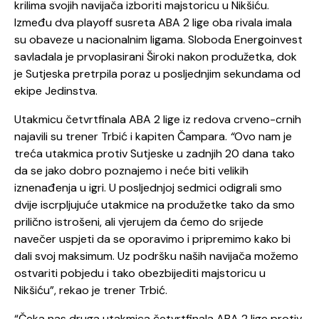
krilima svojih navijača izboriti majstoricu u Nikšiću.
Između dva playoff susreta ABA 2 lige oba rivala imala
su obaveze u nacionalnim ligama. Sloboda Energoinvest
savladala je prvoplasirani Široki nakon produžetka, dok
je Sutjeska pretrpila poraz u posljednjim sekundama od
ekipe Jedinstva.
Utakmicu četvrtfinala ABA 2 lige iz redova crveno-crnih
najavili su trener Trbić i kapiten Čampara.
“
Ovo nam je
treća utakmica protiv Sutjeske u zadnjih 20 dana tako
da se jako dobro poznajemo i neće biti velikih
iznenađenja u igri. U posljednjoj sedmici odigrali smo
dvije iscrpljujuće utakmice na produžetke tako da smo
prilično istrošeni, ali vjerujem da ćemo do srijede
navečer uspjeti da se oporavimo i pripremimo kako bi
dali svoj maksimum. Uz podršku naših navijača možemo
ostvariti pobjedu i tako obezbijediti majstoricu u
Nikšiću”, rekao je trener Trbić.
“Čeka nas druga utakmica četvrtfinala ABA 2 lige protiv