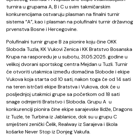
turnira u grupama A, B i C u svim takmičarskim
konkurencijama ostvaruju plasman na finalni turnir
sistema “A”, kao i plasman na polufinalni turnir državnog
prvenstva Bosne i Hercegovine.
Polufinalni turnir grupe B za pionire koju čine OKK
Sloboda Tuzla, KK Vukovi Zenica i KK Bratstvo Bosanska
Krupa na rasporedu je u subotu, 31.05.2025. godine u
velikoj dvorani sportskog centra Mejdan u Tuzli. Turnir
će otvoriti utakmica između domaćina Slobode i ekipe
Vukova koja starta od 10 sati, nakon toga će od 14 sati
na teren istrčati ekipe Bratstva i Vukova, dok će u
posljednjoj utakmici grupe sa početkom od 18 sati
snage odmjeriti Bratstvo i Sloboda. Grupu A u
konkurenciji pionira čine ekipe sarajevske Ilidže, Dragons
iz Tuzle, te Turbina iz Jablanice, dok su u grupu C
smješteni zenički Čelik, Realway iz Sarajeva i škola
košarke Never Stop iz Donjeg Vakufa.