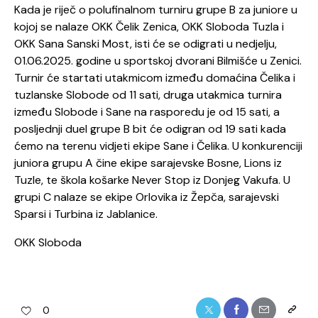
Kada je riječ o polufinalnom turniru grupe B za juniore u
kojoj se nalaze OKK Čelik Zenica, OKK Sloboda Tuzla i
OKK Sana Sanski Most, isti će se odigrati u nedjelju,
01.06.2025. godine u sportskoj dvorani Bilmišće u Zenici.
Turnir će startati utakmicom između domaćina Čelika i
tuzlanske Slobode od 11 sati, druga utakmica turnira
između Slobode i Sane na rasporedu je od 15 sati, a
posljednji duel grupe B bit će odigran od 19 sati kada
ćemo na terenu vidjeti ekipe Sane i Čelika. U konkurenciji
juniora grupu A čine ekipe sarajevske Bosne, Lions iz
Tuzle, te škola košarke Never Stop iz Donjeg Vakufa. U
grupi C nalaze se ekipe Orlovika iz Žepča, sarajevski
Sparsi i Turbina iz Jablanice.
OKK Sloboda
0