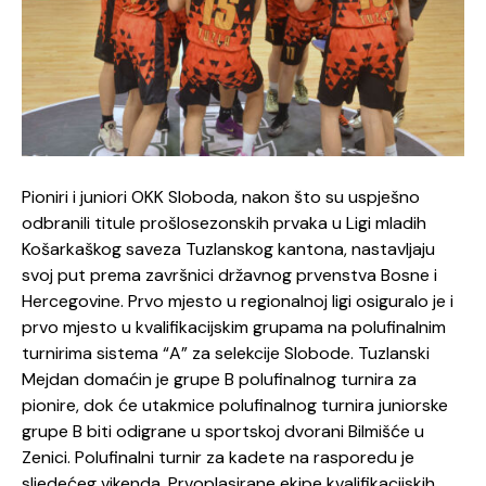
Pioniri i juniori OKK Sloboda, nakon što su uspješno
odbranili titule prošlosezonskih prvaka u Ligi mladih
Košarkaškog saveza Tuzlanskog kantona, nastavljaju
svoj put prema završnici državnog prvenstva Bosne i
Hercegovine. Prvo mjesto u regionalnoj ligi osiguralo je i
prvo mjesto u kvalifikacijskim grupama na polufinalnim
turnirima sistema “A” za selekcije Slobode. Tuzlanski
Mejdan domaćin je grupe B polufinalnog turnira za
pionire, dok će utakmice polufinalnog turnira juniorske
grupe B biti odigrane u sportskoj dvorani Bilmišće u
Zenici. Polufinalni turnir za kadete na rasporedu je
sljedećeg vikenda. Prvoplasirane ekipe kvalifikacijskih