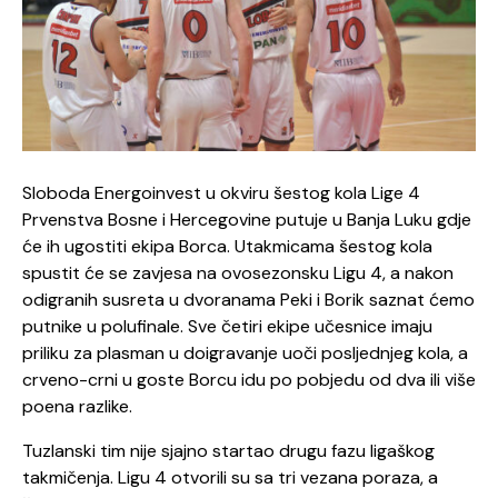
Sloboda Energoinvest u okviru šestog kola Lige 4
Prvenstva Bosne i Hercegovine putuje u Banja Luku gdje
će ih ugostiti ekipa Borca. Utakmicama šestog kola
spustit će se zavjesa na ovosezonsku Ligu 4, a nakon
odigranih susreta u dvoranama Peki i Borik saznat ćemo
putnike u polufinale. Sve četiri ekipe učesnice imaju
priliku za plasman u doigravanje uoči posljednjeg kola, a
crveno-crni u goste Borcu idu po pobjedu od dva ili više
poena razlike.
Tuzlanski tim nije sjajno startao drugu fazu ligaškog
takmičenja. Ligu 4 otvorili su sa tri vezana poraza, a