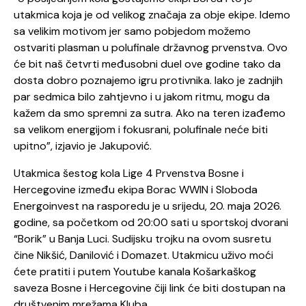
utakmica koja je od velikog značaja za obje ekipe. Idemo
sa velikim motivom jer samo pobjedom možemo
ostvariti plasman u polufinale državnog prvenstva. Ovo
će bit naš četvrti međusobni duel ove godine tako da
dosta dobro poznajemo igru protivnika. Iako je zadnjih
par sedmica bilo zahtjevno i u jakom ritmu, mogu da
kažem da smo spremni za sutra. Ako na teren izađemo
sa velikom energijom i fokusrani, polufinale neće biti
upitno”, izjavio je Jakupović.
Utakmica šestog kola Lige 4 Prvenstva Bosne i
Hercegovine između ekipa Borac WWIN i Sloboda
Energoinvest na rasporedu je u srijedu, 20. maja 2026.
godine, sa početkom od 20:00 sati u sportskoj dvorani
“Borik” u Banja Luci. Sudijsku trojku na ovom susretu
čine Nikšić, Danilović i Domazet. Utakmicu uživo moći
ćete pratiti i putem Youtube kanala Košarkaškog
saveza Bosne i Hercegovine čiji link će biti dostupan na
društvenim mrežama Kluba.