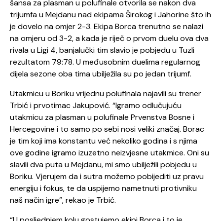
šansa za plasman u polufinale otvorila se nakon dva
trijumfa u Mejdanu nad ekipama Širokog i Jahorine što ih
je dovelo na omjer 2-3. Ekipa Borca trenutno se nalazi
na omjeru od 3-2, a kada je riječ o prvom duelu ova dva
rivala u Ligi 4, banjalučki tim slavio je pobjedu u Tuzli
rezultatom 79:78. U međusobnim duelima regularnog
dijela sezone oba tima ubilježila su po jedan trijumf.
Utakmicu u Boriku vrijednu polufinala najavili su trener
Trbić i prvotimac Jakupović. “Igramo odlučujuću
utakmicu za plasman u polufinale Prvenstva Bosne i
Hercegovine i to samo po sebi nosi veliki značaj. Borac
je tim koji ima konstantu već nekoliko godina i s njima
ove godine igramo izuzetno neizvjesne utakmice. Oni su
slavili dva puta u Mejdanu, mi smo ubilježili pobjedu u
Boriku. Vjerujem da i sutra možemo pobijediti uz pravu
energiju i fokus, te da uspijemo nametnuti protivniku
naš način igre”, rekao je Trbić.
“U posljednjem kolu gostujemo ekipi Borca i to je