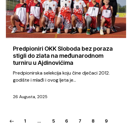
Predpioniri OKK Sloboda bez poraza
stigli do zlata na međunarodnom
turniru u Ajdinovićima
Predpionirska selekcija koju čine dječaci 2012.
godište i mlađi i ovog ljeta je…
26 Augusta, 2025
1
…
5
6
7
8
9