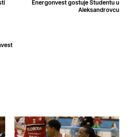
ti
Energonvest gostuje Studentu u
Aleksandrovcu
nvest