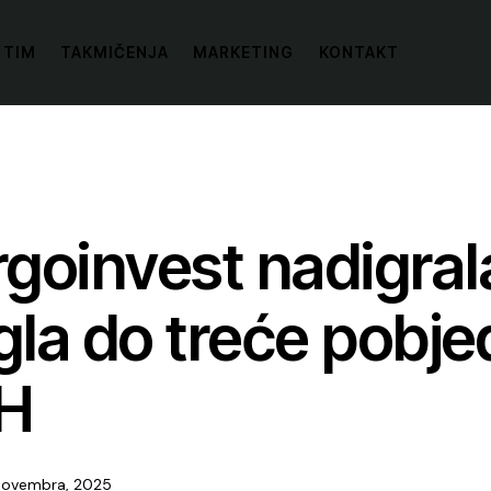
 TIM
TAKMIČENJA
MARKETING
KONTAKT
goinvest nadigral
gla do treće pobje
iH
Novembra, 2025