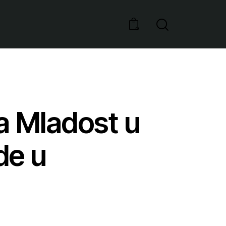
0
a Mladost u
de u