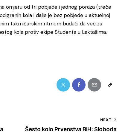
 na omjeru od tri pobjede i jednog poraza (treće
digranih kola i dalje je bez pobjede u aktuelnoj
ičnim takmičarskim ritmom budući da već za
šestog kola protiv ekipe Studenta u Laktašima.
NEXT
da
Šesto kolo Prvenstva BiH: Sloboda