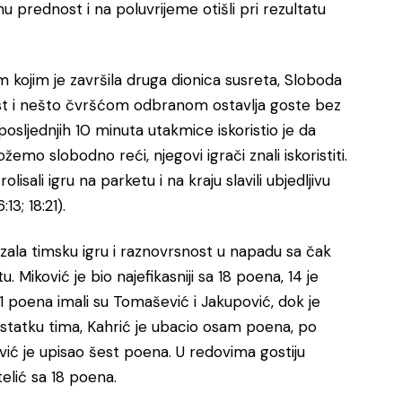
u prednost i na poluvrijeme otišli pri rezultatu
 kojim je završila druga dionica susreta, Sloboda
t i nešto čvršćom odbranom ostavlja goste bez
sljednjih 10 minuta utakmice iskoristio je da
ožemo slobodno reći, njegovi igrači znali iskoristiti.
sali igru na parketu i na kraju slavili ubjedljivu
13; 18:21).
ala timsku igru i raznovrsnost u napadu sa čak
 Miković je bio najefikasniji sa 18 poena, 14 je
 11 poena imali su Tomašević i Jakupović, dok je
ostatku tima, Kahrić je ubacio osam poena, po
ić je upisao šest poena. U redovima gostiju
telić sa 18 poena.