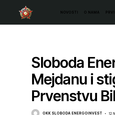
NOVOSTI
O NAMA
PRVI
VIJESTI
Sloboda Ener
Mejdanu i sti
Prvenstvu B
OKK SLOBODA ENERGOINVEST
12 