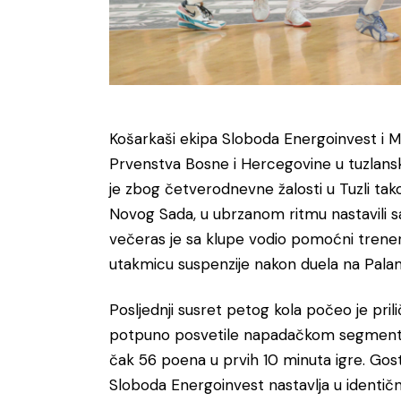
Košarkaši ekipa Sloboda Energoinvest i Ml
Prvenstva Bosne i Hercegovine u tuzlan
je zbog četverodnevne žalosti u Tuzli ta
Novog Sada, u ubrzanom ritmu nastavili 
večeras je sa klupe vodio pomoćni trener
utakmicu suspenzije nakon duela na Pala
Posljednji susret petog kola počeo je pri
potpuno posvetile napadačkom segmentu i
čak 56 poena u prvih 10 minuta igre. Gos
Sloboda Energoinvest nastavlja u identičn