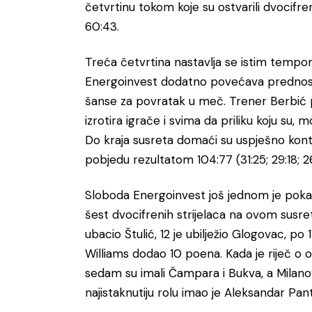
četvrtinu tokom koje su ostvarili dvocifren
60:43.
Treća četvrtina nastavlja se istim tempom
Energoinvest dodatno povećava prednos
šanse za povratak u meč. Trener Berbić po
izrotira igrače i svima da priliku koju su, m
Do kraja susreta domaći su uspješno kontroli
pobjedu rezultatom 104:77 (31:25; 29:18; 26:
Sloboda Energoinvest još jednom je pokaz
šest dvocifrenih strijelaca na ovom susretu.
ubacio Štulić, 12 je ubilježio Glogovac, po
Williams dodao 10 poena. Kada je riječ o 
sedam su imali Čampara i Bukva, a Milanov
najistaknutiju rolu imao je Aleksandar Pan