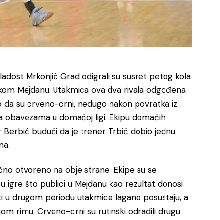
adost Mrkonjić Grad odigrali su susret petog kola
skom Mejdanu. Utakmica ova dva rivala odgođena
ko da su crveno-crni, nedugo nakon povratka iz
sa obavezama u domaćoj ligi. Ekipu domaćih
 Berbić budući da je trener Trbić dobio jednu
ma.
lično otvoreno na obje strane. Ekipe su se
gre što publici u Mejdanu kao rezultat donosi
ti u drugom periodu utakmice lagano posustaju, a
om rimu. Crveno-crni su rutinski odradili drugu