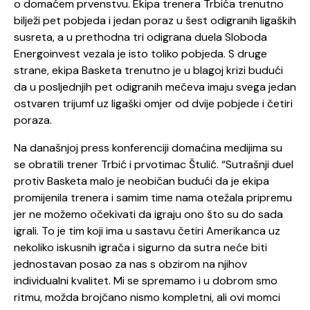
o domaćem prvenstvu. Ekipa trenera Trbića trenutno
bilježi pet pobjeda i jedan poraz u šest odigranih ligaških
susreta, a u prethodna tri odigrana duela Sloboda
Energoinvest vezala je isto toliko pobjeda. S druge
strane, ekipa Basketa trenutno je u blagoj krizi budući
da u posljednjih pet odigranih mečeva imaju svega jedan
ostvaren trijumf uz ligaški omjer od dvije pobjede i četiri
poraza.
Na današnjoj press konferenciji domaćina medijima su
se obratili trener Trbić i prvotimac Štulić. “Sutrašnji duel
protiv Basketa malo je neobičan budući da je ekipa
promijenila trenera i samim time nama otežala pripremu
jer ne možemo očekivati da igraju ono što su do sada
igrali. To je tim koji ima u sastavu četiri Amerikanca uz
nekoliko iskusnih igrača i sigurno da sutra neće biti
jednostavan posao za nas s obzirom na njihov
individualni kvalitet. Mi se spremamo i u dobrom smo
ritmu, možda brojčano nismo kompletni, ali ovi momci