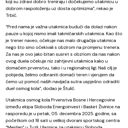
koji su zdravi dobro treniraju i dočekujemo utakmicu u
dobrom raspoloženju uz dosta optimizma”, rekao je
Trbić.
“Pred nama je važna utakmica budući da dolazi nakon
pauze u kojoj nismo imali takmičarskih utakmica. Kao što
je trener naveo, očekuje nas malo drugačija utakmica
nego što smo očekivali s obzirom na promjenu trenera.
Za nas je ovo jako bitan susret s obzriom da nas nakon
ovog duela očekuje niz zahtjevni utakmica kako u
domaćem prvenstvu, tako i u regionalnoj ligi. Naš cilj je
pobjeda, želimo odbraniti domaći teren i vjerujem da
ćemo uz pomoć naših navijača sutra uspješno odraditi
duel osmog kola”, dodao je Štulić.
Utakmica osmog kola Prvenstva Bosne i Hercegovine
između ekipa Sloboda Energoinvest i Basket Živinice na
rasporedu je u petak, 05. decembra 2025. godine, sa
početkom od 18 sati u velikoj dvorani sportskog centra
“Mejdan” u Tuzli. Ulaznice za utakmicu Sloboda