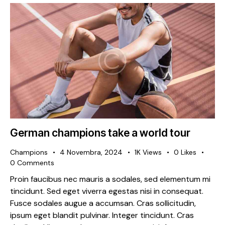
German champions take a world tour
Champions
4 Novembra, 2024
1K
Views
0
Likes
0
Comments
Proin faucibus nec mauris a sodales, sed elementum mi
tincidunt. Sed eget viverra egestas nisi in consequat.
Fusce sodales augue a accumsan. Cras sollicitudin,
ipsum eget blandit pulvinar. Integer tincidunt. Cras