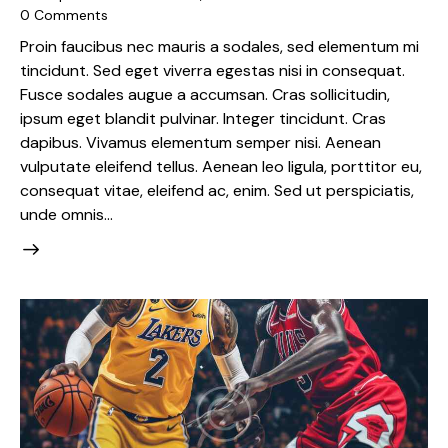
0
Comments
Proin faucibus nec mauris a sodales, sed elementum mi
tincidunt. Sed eget viverra egestas nisi in consequat.
Fusce sodales augue a accumsan. Cras sollicitudin,
ipsum eget blandit pulvinar. Integer tincidunt. Cras
dapibus. Vivamus elementum semper nisi. Aenean
vulputate eleifend tellus. Aenean leo ligula, porttitor eu,
consequat vitae, eleifend ac, enim. Sed ut perspiciatis,
unde omnis…