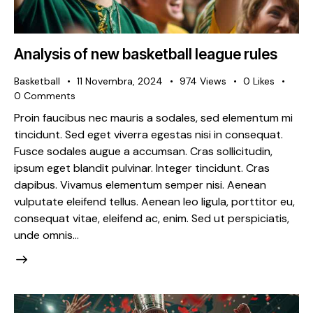
Analysis of new basketball league rules
Basketball
11 Novembra, 2024
974
Views
0
Likes
0
Comments
Proin faucibus nec mauris a sodales, sed elementum mi
tincidunt. Sed eget viverra egestas nisi in consequat.
Fusce sodales augue a accumsan. Cras sollicitudin,
ipsum eget blandit pulvinar. Integer tincidunt. Cras
dapibus. Vivamus elementum semper nisi. Aenean
vulputate eleifend tellus. Aenean leo ligula, porttitor eu,
consequat vitae, eleifend ac, enim. Sed ut perspiciatis,
unde omnis…