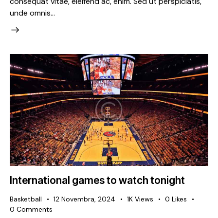
consequat vitae, eleifend ac, enim. Sed ut perspiciatis,
unde omnis…
International games to watch tonight
Basketball
12 Novembra, 2024
1K
Views
0
Likes
0
Comments