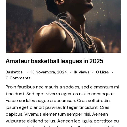
Amateur basketball leagues in 2025
Basketball
13 Novembra, 2024
1K
Views
0
Likes
0
Comments
Proin faucibus nec mauris a sodales, sed elementum mi
tincidunt. Sed eget viverra egestas nisi in consequat.
Fusce sodales augue a accumsan. Cras sollicitudin,
ipsum eget blandit pulvinar. Integer tincidunt. Cras
dapibus. Vivamus elementum semper nisi. Aenean
vulputate eleifend tellus. Aenean leo ligula, porttitor eu,