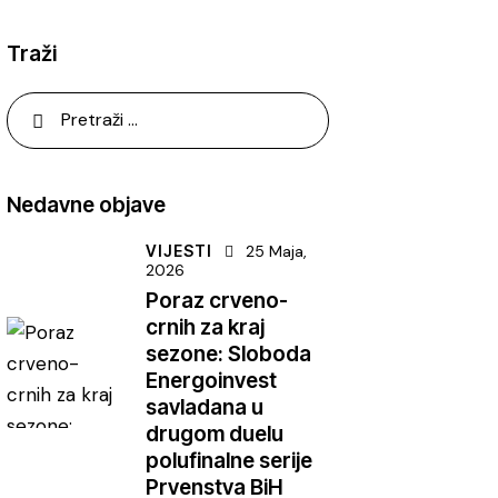
Traži
Nedavne objave
VIJESTI
25 Maja,
2026
Poraz crveno-
crnih za kraj
sezone: Sloboda
Energoinvest
savladana u
drugom duelu
polufinalne serije
Prvenstva BiH