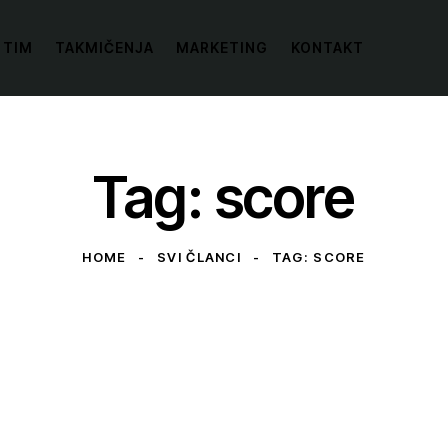
 TIM
TAKMIČENJA
MARKETING
KONTAKT
Tag: score
HOME
SVI ČLANCI
TAG: SCORE