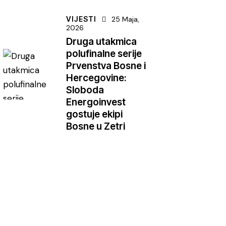
VIJESTI
25 Maja,
2026
Druga utakmica
polufinalne serije
Prvenstva Bosne i
Hercegovine:
Sloboda
Energoinvest
gostuje ekipi
Bosne u Zetri