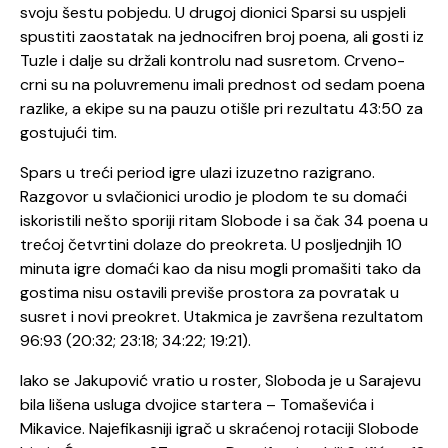
svoju šestu pobjedu. U drugoj dionici Sparsi su uspjeli
spustiti zaostatak na jednocifren broj poena, ali gosti iz
Tuzle i dalje su držali kontrolu nad susretom. Crveno-
crni su na poluvremenu imali prednost od sedam poena
razlike, a ekipe su na pauzu otišle pri rezultatu 43:50 za
gostujući tim.
Spars u treći period igre ulazi izuzetno razigrano.
Razgovor u svlačionici urodio je plodom te su domaći
iskoristili nešto sporiji ritam Slobode i sa čak 34 poena u
trećoj četvrtini dolaze do preokreta. U posljednjih 10
minuta igre domaći kao da nisu mogli promašiti tako da
gostima nisu ostavili previše prostora za povratak u
susret i novi preokret. Utakmica je završena rezultatom
96:93 (20:32; 23:18; 34:22; 19:21).
Iako se Jakupović vratio u roster, Sloboda je u Sarajevu
bila lišena usluga dvojice startera – Tomaševića i
Mikavice. Najefikasniji igrač u skraćenoj rotaciji Slobode