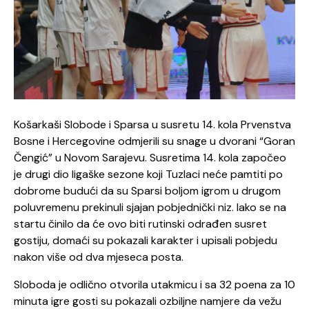
Košarkaši Slobode i Sparsa u susretu 14. kola Prvenstva
Bosne i Hercegovine odmjerili su snage u dvorani “Goran
Čengić” u Novom Sarajevu. Susretima 14. kola započeo
je drugi dio ligaške sezone koji Tuzlaci neće pamtiti po
dobrome budući da su Sparsi boljom igrom u drugom
poluvremenu prekinuli sjajan pobjednički niz. Iako se na
startu činilo da će ovo biti rutinski odrađen susret
gostiju, domaći su pokazali karakter i upisali pobjedu
nakon više od dva mjeseca posta.
Sloboda je odlično otvorila utakmicu i sa 32 poena za 10
minuta igre gosti su pokazali ozbiljne namjere da vežu