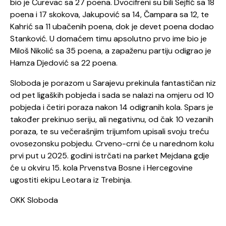
bio je Ćurevac sa 27 poena. Dvocifreni su bili Sejfić sa 18
poena i 17 skokova, Jakupović sa 14, Čampara sa 12, te
Kahrić sa 11 ubačenih poena, dok je devet poena dodao
Stanković. U domaćem timu apsolutno prvo ime bio je
Miloš Nikolić sa 35 poena, a zapaženu partiju odigrao je
Hamza Djedović sa 22 poena.
Sloboda je porazom u Sarajevu prekinula fantastičan niz
od pet ligaških pobjeda i sada se nalazi na omjeru od 10
pobjeda i četiri poraza nakon 14 odigranih kola. Spars je
također prekinuo seriju, ali negativnu, od čak 10 vezanih
poraza, te su večerašnjim trijumfom upisali svoju treću
ovosezonsku pobjedu. Crveno-crni će u narednom kolu
prvi put u 2025. godini istrčati na parket Mejdana gdje
će u okviru 15. kola Prvenstva Bosne i Hercegovine
ugostiti ekipu Leotara iz Trebinja.
OKK Sloboda