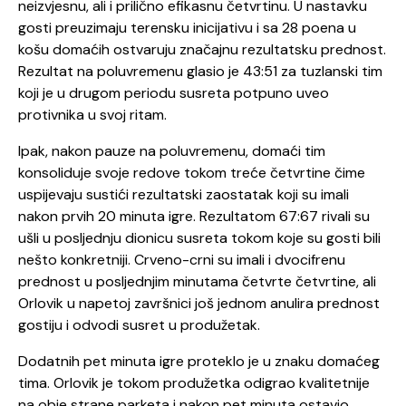
neizvjesnu, ali i prilično efikasnu četvrtinu. U nastavku
gosti preuzimaju terensku inicijativu i sa 28 poena u
košu domaćih ostvaruju značajnu rezultatsku prednost.
Rezultat na poluvremenu glasio je 43:51 za tuzlanski tim
koji je u drugom periodu susreta potpuno uveo
protivnika u svoj ritam.
Ipak, nakon pauze na poluvremenu, domaći tim
konsoliduje svoje redove tokom treće četvrtine čime
uspijevaju sustići rezultatski zaostatak koji su imali
nakon prvih 20 minuta igre. Rezultatom 67:67 rivali su
ušli u posljednju dionicu susreta tokom koje su gosti bili
nešto konkretniji. Crveno-crni su imali i dvocifrenu
prednost u posljednjim minutama četvrte četvrtine, ali
Orlovik u napetoj završnici još jednom anulira prednost
gostiju i odvodi susret u produžetak.
Dodatnih pet minuta igre proteklo je u znaku domaćeg
tima. Orlovik je tokom produžetka odigrao kvalitetnije
na obje strane parketa i nakon pet minuta ostavio