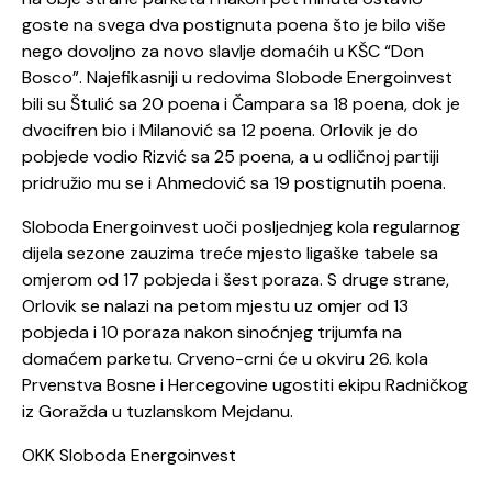
goste na svega dva postignuta poena što je bilo više
nego dovoljno za novo slavlje domaćih u KŠC “Don
Bosco”. Najefikasniji u redovima Slobode Energoinvest
bili su Štulić sa 20 poena i Čampara sa 18 poena, dok je
dvocifren bio i Milanović sa 12 poena. Orlovik je do
pobjede vodio Rizvić sa 25 poena, a u odličnoj partiji
pridružio mu se i Ahmedović sa 19 postignutih poena.
Sloboda Energoinvest uoči posljednjeg kola regularnog
dijela sezone zauzima treće mjesto ligaške tabele sa
omjerom od 17 pobjeda i šest poraza. S druge strane,
Orlovik se nalazi na petom mjestu uz omjer od 13
pobjeda i 10 poraza nakon sinoćnjeg trijumfa na
domaćem parketu. Crveno-crni će u okviru 26. kola
Prvenstva Bosne i Hercegovine ugostiti ekipu Radničkog
iz Goražda u tuzlanskom Mejdanu.
OKK Sloboda Energoinvest