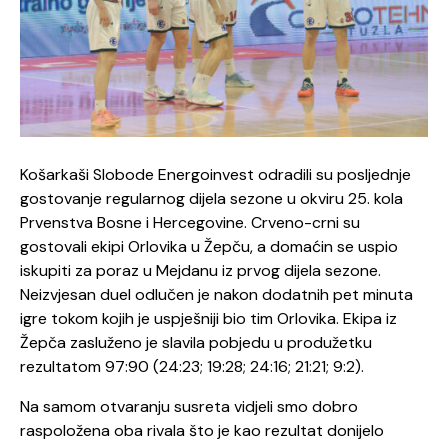
Košarkaši Slobode Energoinvest odradili su posljednje
gostovanje regularnog dijela sezone u okviru 25. kola
Prvenstva Bosne i Hercegovine. Crveno-crni su
gostovali ekipi Orlovika u Žepču, a domaćin se uspio
iskupiti za poraz u Mejdanu iz prvog dijela sezone.
Neizvjesan duel odlučen je nakon dodatnih pet minuta
igre tokom kojih je uspješniji bio tim Orlovika. Ekipa iz
Žepča zasluženo je slavila pobjedu u produžetku
rezultatom 97:90 (24:23; 19:28; 24:16; 21:21; 9:2).
Na samom otvaranju susreta vidjeli smo dobro
raspoložena oba rivala što je kao rezultat donijelo