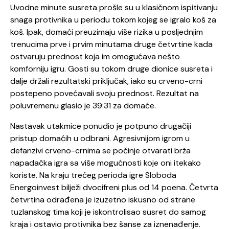
Uvodne minute susreta prošle su u klasičnom ispitivanju
snaga protivnika u periodu tokom kojeg se igralo koš za
koš. Ipak, domaći preuzimaju više rizika u posljednjim
trenucima prve i prvim minutama druge četvrtine kada
ostvaruju prednost koja im omogućava nešto
komforniju igru. Gosti su tokom druge dionice susreta i
dalje držali rezultatski priključak, iako su crveno-crni
postepeno povećavali svoju prednost. Rezultat na
poluvremenu glasio je 39:31 za domaće.
Nastavak utakmice ponudio je potpuno drugačiji
pristup domaćih u odbrani. Agresivnijom igrom u
defanzivi crveno-crnima se počinje otvarati brža
napadačka igra sa više mogućnosti koje oni itekako
koriste. Na kraju trećeg perioda igre Sloboda
Energoinvest bilježi dvocifreni plus od 14 poena. Četvrta
četvrtina odrađena je izuzetno iskusno od strane
tuzlanskog tima koji je iskontrolisao susret do samog
kraja i ostavio protivnika bez šanse za iznenađenje.