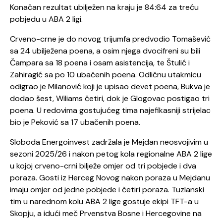
Konačan rezultat ubilježen na kraju je 84:64 za treću
pobjedu u ABA 2 ligi.
Crveno-crne je do novog trijumfa predvodio Tomašević
sa 24 ubilježena poena, a osim njega dvocifreni su bili
Čampara sa 18 poena i osam asistencija, te Štulić i
Zahiragić sa po 10 ubačenih poena. Odličnu utakmicu
odigrao je Milanović koji je upisao devet poena, Bukva je
dodao šest, Wiliams četiri, dok je Glogovac postigao tri
poena. U redovima gostujućeg tima najefikasniji strijelac
bio je Peković sa 17 ubačenih poena.
Sloboda Energoinvest zadržala je Mejdan neosvojivim u
sezoni 2025/26 i nakon petog kola regionalne ABA 2 lige
u kojoj crveno-crni bilježe omjer od tri pobjede i dva
poraza. Gosti iz Herceg Novog nakon poraza u Mejdanu
imaju omjer od jedne pobjede i četiri poraza. Tuzlanski
tim u narednom kolu ABA 2 lige gostuje ekipi TFT-a u
Skopju, a idući meč Prvenstva Bosne i Hercegovine na