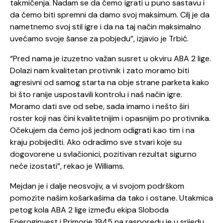
takmičenja. Nadam se da ćemo igrati u puno sastavu i
da ćemo biti spremni da damo svoj maksimum. Cilj je da
nametnemo svoj stil igre i da na taj način maksimalno
uvećamo svoje šanse za pobjedu”, izjavio je Trbić.
“Pred nama je izuzetno važan susret u okviru ABA 2 lige.
Dolazi nam kvalitetan protivnik i zato moramo biti
agresivni od samog starta na obje strane parketa kako
bi što ranije uspostavili kontrolu i naš način igre.
Moramo dati sve od sebe, sada imamo i nešto širi
roster koji nas čini kvalitetnijim i opasnijim po protivnika.
Očekujem da ćemo još jednom odigrati kao tim i na
kraju pobijediti. Ako odradimo sve stvari koje su
dogovorene u svlačionici, pozitivan rezultat sigurno
neće izostati”, rekao je Williams.
Mejdan je i dalje neosvojiv, a vi svojom podrškom
pomozite našim košarkašima da tako i ostane. Utakmica
petog kola ABA 2 lige između ekipa Sloboda
Eneroginvest i Primorje 1945 na rasporedu je u srijedu,