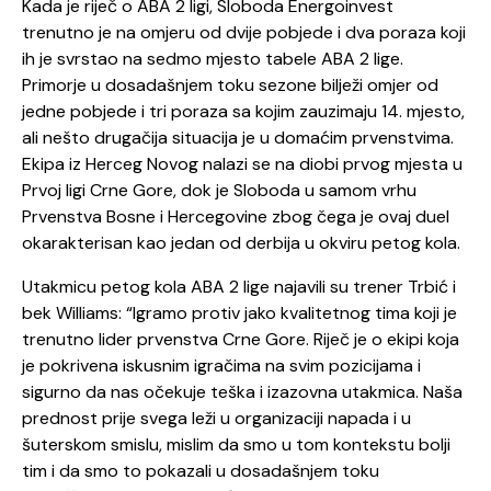
Kada je riječ o ABA 2 ligi, Sloboda Energoinvest
trenutno je na omjeru od dvije pobjede i dva poraza koji
ih je svrstao na sedmo mjesto tabele ABA 2 lige.
Primorje u dosadašnjem toku sezone bilježi omjer od
jedne pobjede i tri poraza sa kojim zauzimaju 14. mjesto,
ali nešto drugačija situacija je u domaćim prvenstvima.
Ekipa iz Herceg Novog nalazi se na diobi prvog mjesta u
Prvoj ligi Crne Gore, dok je Sloboda u samom vrhu
Prvenstva Bosne i Hercegovine zbog čega je ovaj duel
okarakterisan kao jedan od derbija u okviru petog kola.
Utakmicu petog kola ABA 2 lige najavili su trener Trbić i
bek Williams: “Igramo protiv jako kvalitetnog tima koji je
trenutno lider prvenstva Crne Gore. Riječ je o ekipi koja
je pokrivena iskusnim igračima na svim pozicijama i
sigurno da nas očekuje teška i izazovna utakmica. Naša
prednost prije svega leži u organizaciji napada i u
šuterskom smislu, mislim da smo u tom kontekstu bolji
tim i da smo to pokazali u dosadašnjem toku