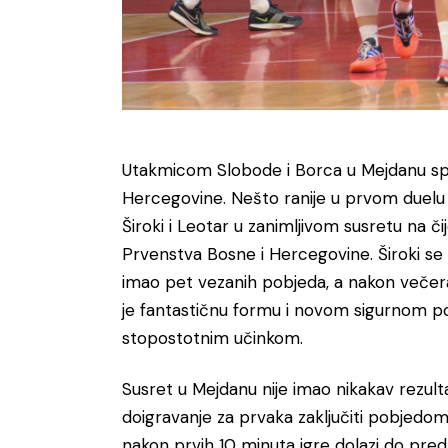
Utakmicom Slobode i Borca u Mejdanu spu
Hercegovine. Nešto ranije u prvom duelu 
Široki i Leotar u zanimljivom susretu na č
Prvenstva Bosne i Hercegovine. Široki se 
imao pet vezanih pobjeda, a nakon večeraš
je fantastičnu formu i novom sigurnom po
stopostotnim učinkom.
Susret u Mejdanu nije imao nikakav rezultat
doigravanje za prvaka zaključiti pobjedom
nakon prvih 10 minuta igre dolazi do pred