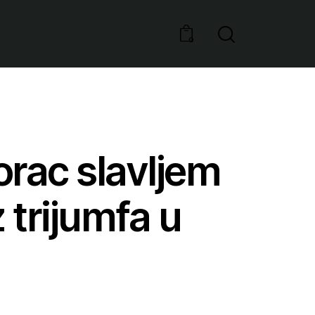
0
orac slavljem
trijumfa u