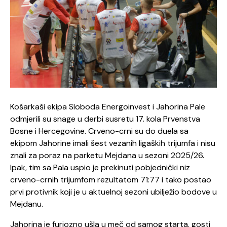
Košarkaši ekipa Sloboda Energoinvest i Jahorina Pale
odmjerili su snage u derbi susretu 17. kola Prvenstva
Bosne i Hercegovine. Crveno-crni su do duela sa
ekipom Jahorine imali šest vezanih ligaških trijumfa i nisu
znali za poraz na parketu Mejdana u sezoni 2025/26.
Ipak, tim sa Pala uspio je prekinuti pobjednički niz
crveno-crnih trijumfom rezultatom 71:77 i tako postao
prvi protivnik koji je u aktuelnoj sezoni ubilježio bodove u
Mejdanu.
Jahorina je furiozno ušla u meč od samog starta, gosti