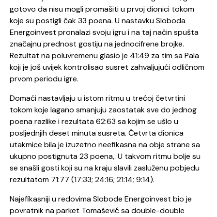
gotovo da nisu mogli promašiti u prvoj dionici tokom
koje su postigli čak 33 poena. U nastavku Sloboda
Energoinvest pronalazi svoju igru i na taj način spušta
značajnu prednost gostiju na jednocifrene brojke.
Rezultat na poluvremenu glasio je 41:49 za tim sa Pala
koji je još uvijek kontrolisao susret zahvaljujući odličnom
prvom periodu igre.
Domaći nastavljaju u istom ritmu u trećoj četvrtini
tokom koje lagano smanjuju zaostatak sve do jednog
poena razlike i rezultata 62:63 sa kojim se ušlo u
posljednjih deset minuta susreta. Četvrta dionica
utakmice bila je izuzetno neefikasna na obje strane sa
ukupno postignuta 23 poena,. U takvom ritmu bolje su
se snašli gosti koji su na kraju slavili zasluženu pobjedu
rezultatom 71:77 (17:33; 24:16; 21:14; 9:14).
Najefikasniji u redovima Slobode Energoinvest bio je
povratnik na parket Tomašević sa double-double