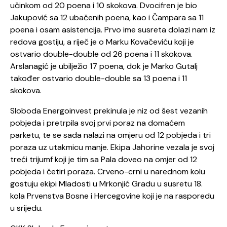
učinkom od 20 poena i 10 skokova. Dvocifren je bio
Jakupović sa 12 ubačenih poena, kao i Čampara sa 11
poena i osam asistencija. Prvo ime susreta dolazi nam iz
redova gostiju, a riječ je o Marku Kovačeviću koji je
ostvario double-double od 26 poena i 11 skokova.
Arslanagić je ubilježio 17 poena, dok je Marko Gutalj
također ostvario double-double sa 13 poena i 11
skokova.
Sloboda Energoinvest prekinula je niz od šest vezanih
pobjeda i pretrpila svoj prvi poraz na domaćem
parketu, te se sada nalazi na omjeru od 12 pobjeda i tri
poraza uz utakmicu manje. Ekipa Jahorine vezala je svoj
treći trijumf koji je tim sa Pala doveo na omjer od 12
pobjeda i četiri poraza. Crveno-crni u narednom kolu
gostuju ekipi Mladosti u Mrkonjić Gradu u susretu 18.
kola Prvenstva Bosne i Hercegovine koji je na rasporedu
u srijedu.