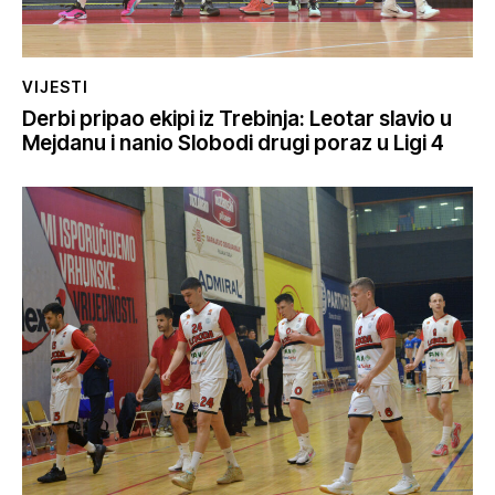
VIJESTI
Derbi pripao ekipi iz Trebinja: Leotar slavio u
Mejdanu i nanio Slobodi drugi poraz u Ligi 4