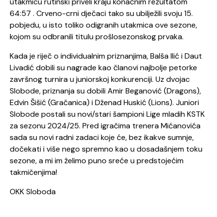
utakmicu rutinski priveli kraju konačnim rezultatom
64:57 . Crveno-crni dječaci tako su ubilježili svoju 15.
pobjedu, u isto toliko odigranih utakmica ove sezone,
kojom su odbranili titulu prošlosezonskog prvaka.
Kada je riječ o individualnim priznanjima, Balša Ilić i Daut
Livadić dobili su nagrade kao članovi najbolje petorke
završnog turnira u juniorskoj konkurenciji. Uz dvojac
Slobode, priznanja su dobili Amir Beganović (Dragons),
Edvin Šišić (Gračanica) i Dženad Huskić (Lions). Juniori
Slobode postali su novi/stari šampioni Lige mladih KSTK
za sezonu 2024/25. Pred igračima trenera Mićanovića
sada su novi radni zadaci koje će, bez ikakve sumnje,
dočekati i više nego spremno kao u dosadašnjem toku
sezone, a mi im želimo puno sreće u predstojećim
takmičenjima!
OKK Sloboda