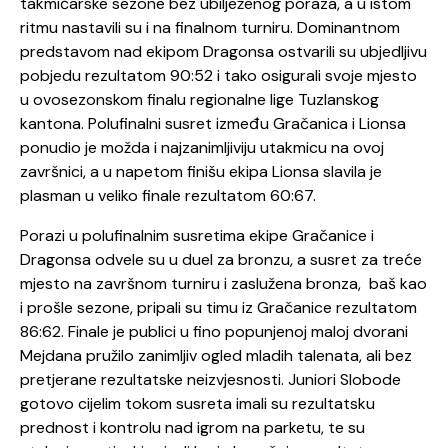
takmičarske sezone bez ubilježenog poraza, a u istom
ritmu nastavili su i na finalnom turniru. Dominantnom
predstavom nad ekipom Dragonsa ostvarili su ubjedljivu
pobjedu rezultatom 90:52 i tako osigurali svoje mjesto
u ovosezonskom finalu regionalne lige Tuzlanskog
kantona. Polufinalni susret između Gračanica i Lionsa
ponudio je možda i najzanimljiviju utakmicu na ovoj
završnici, a u napetom finišu ekipa Lionsa slavila je
plasman u veliko finale rezultatom 60:67.
Porazi u polufinalnim susretima ekipe Gračanice i
Dragonsa odvele su u duel za bronzu, a susret za treće
mjesto na završnom turniru i zaslužena bronza, baš kao
i prošle sezone, pripali su timu iz Gračanice rezultatom
86:62. Finale je publici u fino popunjenoj maloj dvorani
Mejdana pružilo zanimljiv ogled mladih talenata, ali bez
pretjerane rezultatske neizvjesnosti. Juniori Slobode
gotovo cijelim tokom susreta imali su rezultatsku
prednost i kontrolu nad igrom na parketu, te su