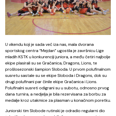
U vikendu koji je sada već iza nas, mala dvorana
sportskog centra “Mejdan” ugostila je završnicu Lige
mladih KSTK u konkurenciji juniora, a među četiri najbolje
ekipe plasirali su se Gračanica, Dragons, Lions, te
prošlosezonski šampion Sloboda. U prvom polufinalnom
susretu sastale su se ekipe Sloboda i Dragons, dok su
drugi polufinani par činile ekipe Gračanica i Lions.
Polufinalni susreti odigrani su u subotu, odnosno prvog
dana turnira, a nedjelja je bila rezervisana za borbu za
medalje kroz utakmice za plasman u konačnom poretku.
Juniorski tim Slobode rutinski je odradio regularni dio