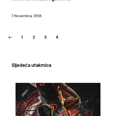
7 Novembra, 1958
1
2
3
4
Sljedeća utakmica