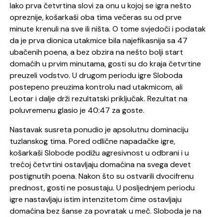
Iako prva četvrtina slovi za onu u kojoj se igra nešto
opreznije, košarkaši oba tima večeras su od prve
minute krenuli na sve ili ništa. O tome svjedoči i podatak
da je prva dionica utakmice bila najefikasnija sa 47
ubačenih poena, a bez obzira na nešto bolji start
domaćih u prvim minutama, gosti su do kraja četvrtine
preuzeli vodstvo. U drugom periodu igre Sloboda
postepeno preuzima kontrolu nad utakmicom, ali
Leotar i dalje drži rezultatski priključak. Rezultat na
poluvremenu glasio je 40:47 za goste.
Nastavak susreta ponudio je apsolutnu dominaciju
tuzlanskog tima. Pored odlične napadačke igre,
košarkaši Slobode podižu agresivnost u odbrani i u
trećoj četvrtini ostavljaju domaćina na svega devet
postignutih poena. Nakon što su ostvarili dvocifrenu
prednost, gosti ne posustaju. U posljednjem periodu
igre nastavljaju istim intenzitetom čime ostavljaju
domaćina bez šanse za povratak u meč. Sloboda je na