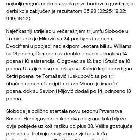
najbolji mogući način ostvarila prve bodove u gostima, a
derbi kola zaključen je rezultatom 65:88 (22:25; 18:22;
9:19; 16:22).
Najefikasniji strijelac u večerašnjem trijumfu Slobode u
Trebinju bio je Miković sa 24 postignuta poena.
Dvocifreni u pobjedi nad ekipom Leotara bili su Williams
sa 18 poena, Čampara uz double-double učinak sa 14
poena i 10 asistencija, Glogovac sa 12, kao i Štulić sa 10
poena. U strijelce su se još upisali Kahrić koji je postigao
četiri poena, te Tomašević i Jakupović sa po tri
ubačena poena. U ekipi Leotara Moore je imao 17
poena, dok su Savion i Mijović dodali po 14, odnosno 13
poena.
Sloboda je odlično startala novu sezonu Prvenstva
Bosne i Hercegovine i nakon dva odigrana kola bilježe
dvije pobjede uz koš razliku od plus 38. Velika gostujuća
pobjeda u Trebinju zasigurno je vjetar u leđa