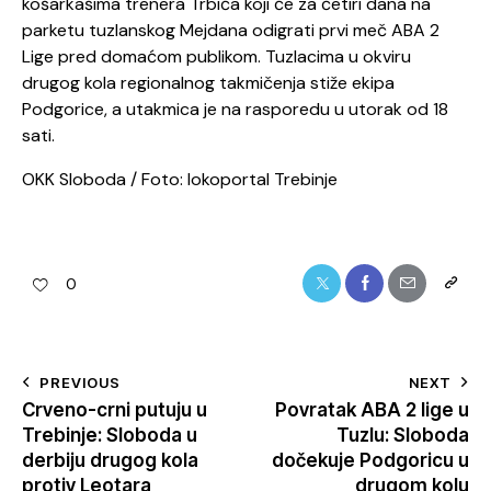
košarkašima trenera Trbića koji će za četiri dana na
parketu tuzlanskog Mejdana odigrati prvi meč ABA 2
Lige pred domaćom publikom. Tuzlacima u okviru
drugog kola regionalnog takmičenja stiže ekipa
Podgorice, a utakmica je na rasporedu u utorak od 18
sati.
OKK Sloboda / Foto: lokoportal Trebinje
0
PREVIOUS
NEXT
Crveno-crni putuju u
Povratak ABA 2 lige u
Trebinje: Sloboda u
Tuzlu: Sloboda
derbiju drugog kola
dočekuje Podgoricu u
protiv Leotara
drugom kolu