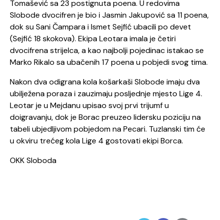
Tomašević sa 23 postignuta poena. U redovima
Slobode dvocifren je bio i Jasmin Jakupović sa 11 poena,
dok su Sani Čampara i Ismet Sejfić ubacili po devet
(Sejfić 18 skokova). Ekipa Leotara imala je četiri
dvocifrena strijelca, a kao najbolji pojedinac istakao se
Marko Rikalo sa ubačenih 17 poena u pobjedi svog tima.
Nakon dva odigrana kola košarkaši Slobode imaju dva
ubilježena poraza i zauzimaju posljednje mjesto Lige 4.
Leotar je u Mejdanu upisao svoj prvi trijumf u
doigravanju, dok je Borac preuzeo lidersku poziciju na
tabeli ubjedljivom pobjedom na Pecari. Tuzlanski tim će
u okviru trećeg kola Lige 4 gostovati ekipi Borca.
OKK Sloboda