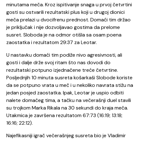
minutama meča. Kroz ispitivanje snaga u prvoj četvrtini
gosti su ostvarili rezultatski plus koji u drugoj dionici
meča prelazi u dvocifrenu prednost. Domaći tim držao
je priključak i nije dozvoljavao gostima da prelome
susret. Sloboda je na odmor otišla sa osam poena
zaostatka i rezultatom 29:37 za Leotar.
U nastavku domaći tim podiže nivo agresivnosti, ali
gosti i dalje drže svoj ritam što nas dovodi do
rezultatski potpuno izjednačene treće četvrtine.
Posljednjih 10 minuta susreta košarkaši Slobode koriste
da se potpuno vrata u meč i u nekoliko navrata stižu na
jedan posjed zaostatka. Ipak, Leotar je uspio odbiti
nalete domaćeg tima, a tačku na večerašnji duel stavili
su trojkom Marka Rikala na 30 sekundi do kraja meča.
Utakmica je završena rezultatom 67:73 (16:19; 13:18;
16:16; 22:12).
Najefikasniji igrač večerašnjeg susreta bio je Vladimir