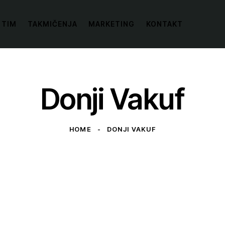
 TIM
TAKMIČENJA
MARKETING
KONTAKT
Donji Vakuf
HOME
DONJI VAKUF