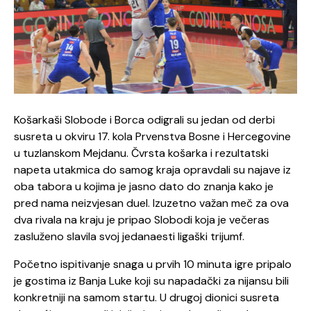
Košarkaši Slobode i Borca odigrali su jedan od derbi
susreta u okviru 17. kola Prvenstva Bosne i Hercegovine
u tuzlanskom Mejdanu. Čvrsta košarka i rezultatski
napeta utakmica do samog kraja opravdali su najave iz
oba tabora u kojima je jasno dato do znanja kako je
pred nama neizvjesan duel. Izuzetno važan meč za ova
dva rivala na kraju je pripao Slobodi koja je večeras
zasluženo slavila svoj jedanaesti ligaški trijumf.
Početno ispitivanje snaga u prvih 10 minuta igre pripalo
je gostima iz Banja Luke koji su napadački za nijansu bili
konkretniji na samom startu. U drugoj dionici susreta