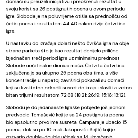
domaći su preuzeli inicijativu i preokrenuli rezultat u
svoju korist sa 26 postignutih poena u ovom periodu
igre. Sloboda je na poluvrijeme otišla sa prednošću od
četiri poena i rezultatom 44:40 nakon dvije četvrtine
igre.
U nastavku do izražaja dolazi nešto čvršća igra na obje
strane parketa što je kao rezultat donijelo prilično
izjednačen treći period igre uz minimalnu prednost
Slobode uoči finalne dionice meča. Četvrta četvrtina
zaključena je sa ukupno 25 poena oba tima, a više
koncentracije u napetoj završnici pokazali su domaći
koji su kvalitetno odradili susret do kraja i slavili izuzetno
bitan trijumf rezultatom 72:68 (18:21; 26:19; 15:16; 13:12).
Slobodu je do jedanaeste ligaške pobjede još jednom
predvodio Tomašević koji je sa 24 postignuta poena
bio apsolutno prvo ime susreta. Čampara je ubacio 15
poena, dok su po 10 imali Jakupović i Sejfić koji je
ostvario double-double učinak sa 14 uhvaćenih