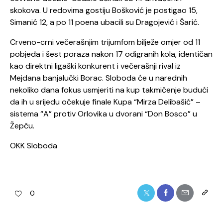
skokova. U redovima gostiju Bošković je postigao 15,
Simanić 12, a po 11 poena ubacili su Dragojević i Šarić.
Crveno-crni večerašnjim trijumfom bilježe omjer od 11
pobjeda i šest poraza nakon 17 odigranih kola, identičan
kao direktni ligaški konkurent i večerašnji rival iz
Mejdana banjalučki Borac. Sloboda će u narednih
nekoliko dana fokus usmjeriti na kup takmičenje budući
da ih u srijedu očekuje finale Kupa “Mirza Delibašić” –
sistema “A” protiv Orlovika u dvorani “Don Bosco” u
Žepču.
OKK Sloboda
0