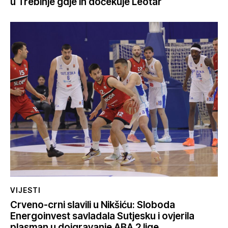
u Trebinje gdje ih dočekuje Leotar
VIJESTI
Crveno-crni slavili u Nikšiću: Sloboda
Energoinvest savladala Sutjesku i ovjerila
plasman u doigravanje ABA 2 lige