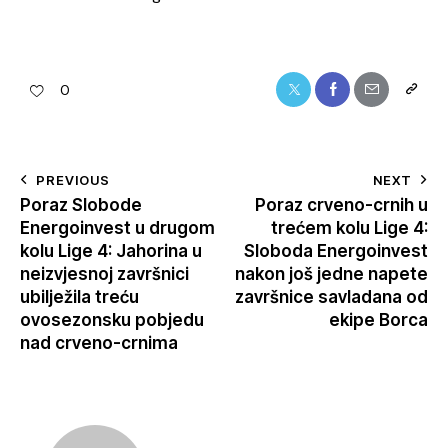
0
PREVIOUS
NEXT
Poraz Slobode
Poraz crveno-crnih u
Energoinvest u drugom
trećem kolu Lige 4:
kolu Lige 4: Jahorina u
Sloboda Energoinvest
neizvjesnoj završnici
nakon još jedne napete
ubilježila treću
završnice savladana od
ovosezonsku pobjedu
ekipe Borca
nad crveno-crnima