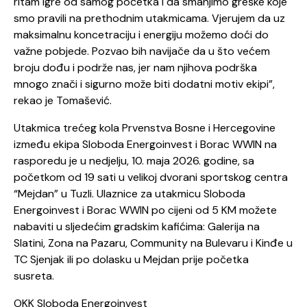
ritam igre od samog početka i da smanjimo greške koje
smo pravili na prethodnim utakmicama. Vjerujem da uz
maksimalnu koncetraciju i energiju možemo doći do
važne pobjede. Pozvao bih navijače da u što većem
broju dođu i podrže nas, jer nam njihova podrška
mnogo znači i sigurno može biti dodatni motiv ekipi”,
rekao je Tomašević.
Utakmica trećeg kola Prvenstva Bosne i Hercegovine
između ekipa Sloboda Energoinvest i Borac WWIN na
rasporedu je u nedjelju, 10. maja 2026. godine, sa
početkom od 19 sati u velikoj dvorani sportskog centra
“Mejdan” u Tuzli. Ulaznice za utakmicu Sloboda
Energoinvest i Borac WWIN po cijeni od 5 KM možete
nabaviti u sljedećim gradskim kafićima: Galerija na
Slatini, Zona na Pazaru, Community na Bulevaru i Kinđe u
TC Sjenjak ili po dolasku u Mejdan prije početka
susreta.
OKK Sloboda Energoinvest