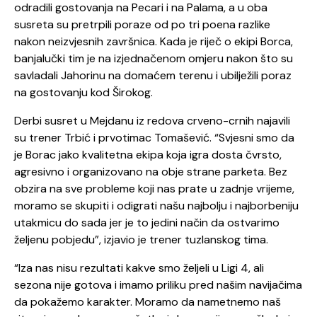
odradili gostovanja na Pecari i na Palama, a u oba
susreta su pretrpili poraze od po tri poena razlike
nakon neizvjesnih završnica. Kada je riječ o ekipi Borca,
banjalučki tim je na izjednačenom omjeru nakon što su
savladali Jahorinu na domaćem terenu i ubilježili poraz
na gostovanju kod Širokog.
Derbi susret u Mejdanu iz redova crveno-crnih najavili
su trener Trbić i prvotimac Tomašević. “Svjesni smo da
je Borac jako kvalitetna ekipa koja igra dosta čvrsto,
agresivno i organizovano na obje strane parketa. Bez
obzira na sve probleme koji nas prate u zadnje vrijeme,
moramo se skupiti i odigrati našu najbolju i najborbeniju
utakmicu do sada jer je to jedini način da ostvarimo
željenu pobjedu”, izjavio je trener tuzlanskog tima.
“Iza nas nisu rezultati kakve smo željeli u Ligi 4, ali
sezona nije gotova i imamo priliku pred našim navijačima
da pokažemo karakter. Moramo da nametnemo naš