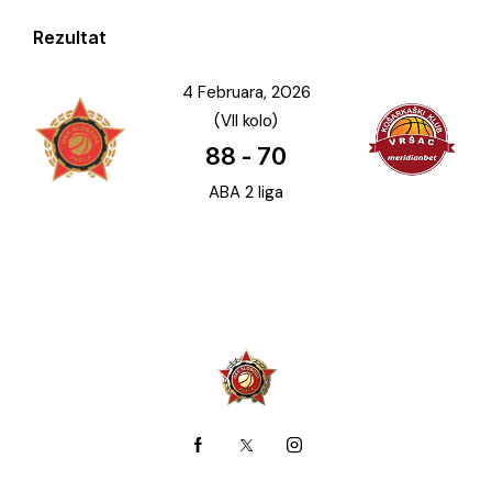
Rezultat
4 Februara, 2026
(VII kolo)
88
-
70
ABA 2 liga