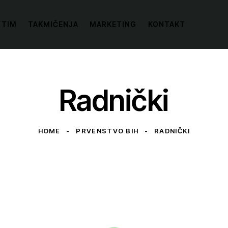
 TIM
TAKMIČENJA
MARKETING
KONTAKT
Radnički
HOME
PRVENSTVO BIH
RADNIČKI