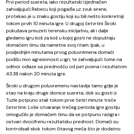
Prvi period susreta, iako rezultatski izjednačen
zahvaljujući Rebecu koji pogađa uz zvuk sirene,
protekao je u znaku gostiju koji su bili nešto konkretniji
tokom prvih 10 minuta igre. U drugoj četvrtini Široki
pokušava preuzeti terensku inicijativu, ali i dalje
gledamo igru koš za koš u kojoj gosti ne dopuštaju
domaćem timu da nametne svoj ritam. Ipak, u
posljednjim minutama prvog poluvremena domaći
podižu nivo agresivnosti u igri, te zahvaljujući tome na
odmor odlaze sa prednošću od pet poena i rezultatom
43:38 nakon 20 minuta igre.
Široki u drugom poluvremenu nastavlja tamo gdje je
stao na kraju druge dionice susreta, dok su gosti iz
Tuzle potpuno stali tokom prve četiri minute treće
četvrtine. Loše otvaranje trećeg perioda igre gostiju
omogućilo je domaćem timu da se potpuno razigra i
ostvari dvocifrenu rezultatsku prednost. Domaći su
kontrolisali skok tokom čitavog meča što je dodatno