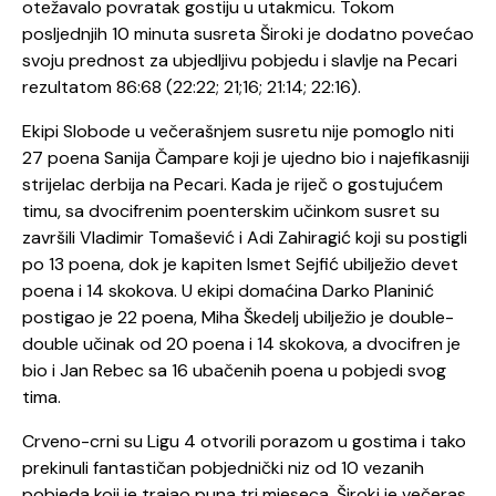
otežavalo povratak gostiju u utakmicu. Tokom
posljednjih 10 minuta susreta Široki je dodatno povećao
svoju prednost za ubjedljivu pobjedu i slavlje na Pecari
rezultatom 86:68 (22:22; 21;16; 21:14; 22:16).
Ekipi Slobode u večerašnjem susretu nije pomoglo niti
27 poena Sanija Čampare koji je ujedno bio i najefikasniji
strijelac derbija na Pecari. Kada je riječ o gostujućem
timu, sa dvocifrenim poenterskim učinkom susret su
završili Vladimir Tomašević i Adi Zahiragić koji su postigli
po 13 poena, dok je kapiten Ismet Sejfić ubilježio devet
poena i 14 skokova. U ekipi domaćina Darko Planinić
postigao je 22 poena, Miha Škedelj ubilježio je double-
double učinak od 20 poena i 14 skokova, a dvocifren je
bio i Jan Rebec sa 16 ubačenih poena u pobjedi svog
tima.
Crveno-crni su Ligu 4 otvorili porazom u gostima i tako
prekinuli fantastičan pobjednički niz od 10 vezanih
pobjeda koji je trajao puna tri mjeseca. Široki je večeras