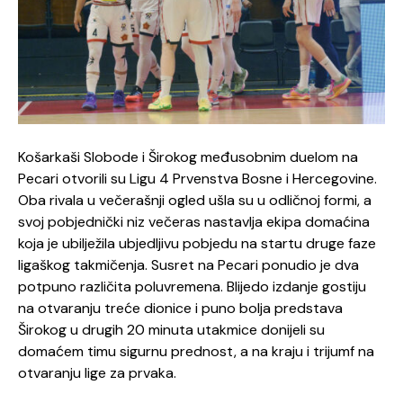
Košarkaši Slobode i Širokog međusobnim duelom na
Pecari otvorili su Ligu 4 Prvenstva Bosne i Hercegovine.
Oba rivala u večerašnji ogled ušla su u odličnoj formi, a
svoj pobjednički niz večeras nastavlja ekipa domaćina
koja je ubilježila ubjedljivu pobjedu na startu druge faze
ligaškog takmičenja. Susret na Pecari ponudio je dva
potpuno različita poluvremena. Blijedo izdanje gostiju
na otvaranju treće dionice i puno bolja predstava
Širokog u drugih 20 minuta utakmice donijeli su
domaćem timu sigurnu prednost, a na kraju i trijumf na
otvaranju lige za prvaka.