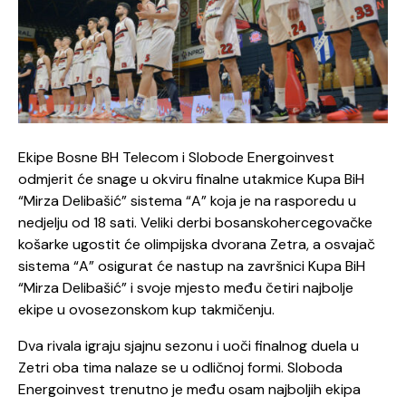
Ekipe Bosne BH Telecom i Slobode Energoinvest
odmjerit će snage u okviru finalne utakmice Kupa BiH
“Mirza Delibašić” sistema “A” koja je na rasporedu u
nedjelju od 18 sati. Veliki derbi bosanskohercegovačke
košarke ugostit će olimpijska dvorana Zetra, a osvajač
sistema “A” osigurat će nastup na završnici Kupa BiH
“Mirza Delibašić” i svoje mjesto među četiri najbolje
ekipe u ovosezonskom kup takmičenju.
Dva rivala igraju sjajnu sezonu i uoči finalnog duela u
Zetri oba tima nalaze se u odličnoj formi. Sloboda
Energoinvest trenutno je među osam najboljih ekipa