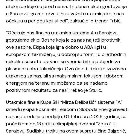
utakmice koje su pred nama. Tri dana nakon gostovanja
u Sarajevu igramo prvu u nizu važnih utakmica koje nas
očekuju u periodu koji slijedi”, zaključio je trener Trbić.
“Očekuje nas finalna utakmica sistema A u Sarajevu,
gostujemo ekipi Bosne koja je za nas najteži protivnik
ove sezone. Ekipa koja igra dobro u ABA ligi i u
europskom takmičenju, u dobroj su formi i u prethodnih
nekoliko susreta ostvarili su veoma bitne pobjede za
plasman u oba takmičenja. Ovo će biti itekako izazovna
utakmica za nas, ali sa maksimalnim fokusom i dobrom
energijom na terenu mi možemo da se nadamo
pozitivnom rezultatu za nas”, rekao je Štulić.
Utakmica finala Kupa BiH “Mirza Delibašić” sistema “A”
između ekipa Bosna BH Telecom i Sloboda Energoinvest
na rasporedu je u nedjelju, 01. februara 2026. godine, sa
početkom od 18 sati u olimpijskoj dvorani “Zetra” u
Sarajevu. Sudijsku trojku na ovom susretu čine Bajgorić,