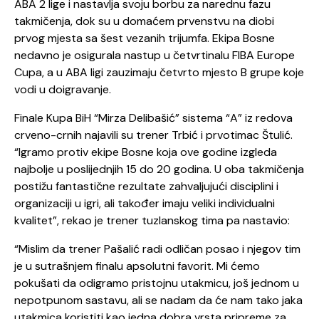
ABA 2 lige i nastavlja svoju borbu za narednu fazu
takmičenja, dok su u domaćem prvenstvu na diobi
prvog mjesta sa šest vezanih trijumfa. Ekipa Bosne
nedavno je osigurala nastup u četvrtinalu FIBA Europe
Cupa, a u ABA ligi zauzimaju četvrto mjesto B grupe koje
vodi u doigravanje.
Finale Kupa BiH “Mirza Delibašić” sistema “A” iz redova
crveno-crnih najavili su trener Trbić i prvotimac Štulić.
“Igramo protiv ekipe Bosne koja ove godine izgleda
najbolje u poslijednjih 15 do 20 godina. U oba takmičenja
postižu fantastične rezultate zahvaljujući disciplini i
organizaciji u igri, ali također imaju veliki individualni
kvalitet”, rekao je trener tuzlanskog tima pa nastavio:
“Mislim da trener Pašalić radi odličan posao i njegov tim
je u sutrašnjem finalu apsolutni favorit. Mi ćemo
pokušati da odigramo pristojnu utakmicu, još jednom u
nepotpunom sastavu, ali se nadam da će nam tako jaka
utakmica koristiti kao jedna dobra vrsta pripreme za