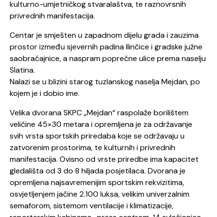
kulturno-umjetničkog stvaralaštva, te raznovrsnih
privrednih manifestacija.
Centar je smješten u zapadnom dijelu grada i zauzima
prostor između sjevernih padina Ilinčice i gradske južne
saobraćajnice, a naspram poprečne ulice prema naselju
Slatina.
Nalazi se u blizini starog tuzlanskog naselja Mejdan, po
kojem je i dobio ime.
Velika dvorana SKPC „Mejdan“ raspolaže borilištem
veličine 45×30 metara i opremljena je za održavanje
svih vrsta sportskih priredaba koje se održavaju u
zatvorenim prostorima, te kulturnih i privrednih
manifestacija. Ovisno od vrste priredbe ima kapacitet
gledališta od 3 do 8 hiljada posjetilaca. Dvorana je
opremljena najsavremenijim sportskim rekvizitima,
osvjetljenjem jačine 2.100 luksa, velikim univerzalnim
semaforom, sistemom ventilacije i klimatizacije,