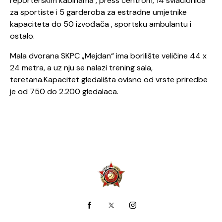
reporterskim kabinama , press centrom, 14 svlačionica
za sportiste i 5 garderoba za estradne umjetnike
kapaciteta do 50 izvođača , sportsku ambulantu i
ostalo.
Mala dvorana SKPC „Mejdan“ ima borilište veličine 44 x
24 metra, a uz nju se nalazi trening sala,
teretana.Kapacitet gledališta ovisno od vrste priredbe
je od 750 do 2.200 gledalaca.