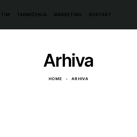
 TIM
TAKMIČENJA
MARKETING
KONTAKT
Arhiva
HOME
ARHIVA