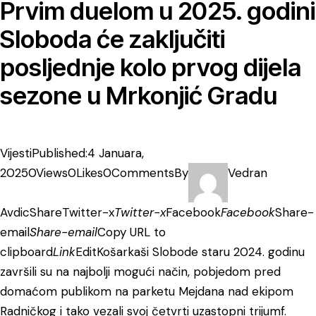
Prvim duelom u 2025. godini
Sloboda će zaključiti
posljednje kolo prvog dijela
sezone u Mrkonjić Gradu
Vijesti
Published:4 Januara,
2025
0Views
0Likes
0Comments
By
Vedran
Avdic
Share
Twitter-x
Twitter-x
Facebook
Facebook
Share-
email
Share-email
Copy URL to
clipboard
Link
Edit
Košarkaši Slobode staru 2024. godinu
završili su na najbolji mogući način, pobjedom pred
domaćom publikom na parketu Mejdana nad ekipom
Radničkog i tako vezali svoj četvrti uzastopni trijumf.