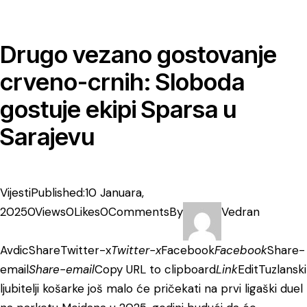
Drugo vezano gostovanje
crveno-crnih: Sloboda
gostuje ekipi Sparsa u
Sarajevu
Vijesti
Published:10 Januara,
2025
0Views
0Likes
0Comments
By
Vedran
Avdic
Share
Twitter-x
Twitter-x
Facebook
Facebook
Share-
email
Share-email
Copy URL to clipboard
Link
Edit
Tuzlanski
ljubitelji košarke još malo će pričekati na prvi ligaški duel