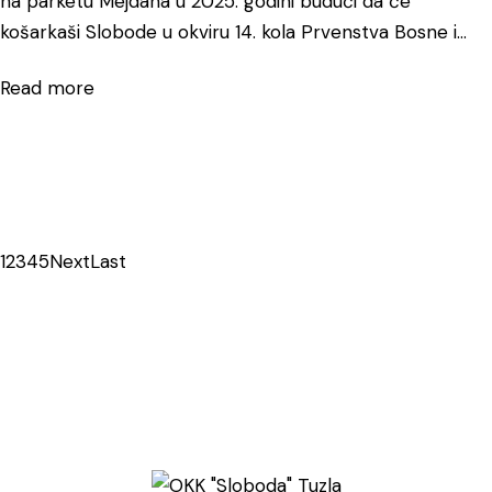
na parketu Mejdana u 2025. godini budući da će
košarkaši Slobode u okviru 14. kola Prvenstva Bosne i…
Read more
1
2
3
4
5
Next
Last