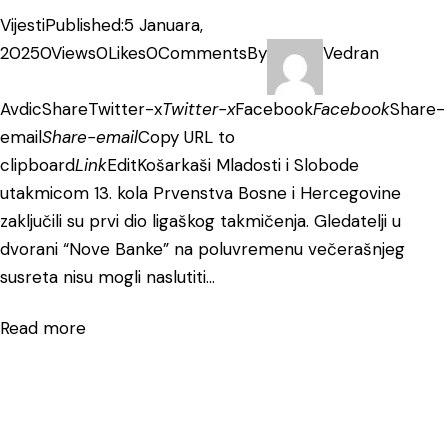
Vijesti
Published:5 Januara,
2025
0Views
0Likes
0Comments
By
Vedran
Avdic
Share
Twitter-x
Twitter-x
Facebook
Facebook
Share-
email
Share-email
Copy URL to
clipboard
Link
Edit
Košarkaši Mladosti i Slobode
utakmicom 13. kola Prvenstva Bosne i Hercegovine
zaključili su prvi dio ligaškog takmičenja. Gledatelji u
dvorani “Nove Banke” na poluvremenu večerašnjeg
susreta nisu mogli naslutiti…
Read more