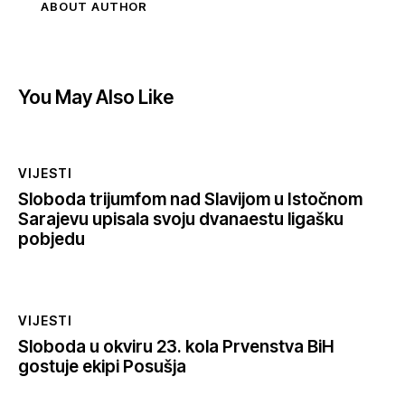
ABOUT AUTHOR
You May Also Like
VIJESTI
Sloboda trijumfom nad Slavijom u Istočnom
Sarajevu upisala svoju dvanaestu ligašku
pobjedu
VIJESTI
Sloboda u okviru 23. kola Prvenstva BiH
gostuje ekipi Posušja