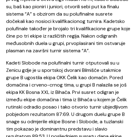
su, baš kao pioniri i juniori, otvorili sebi put ka finalu
sistema “A” s obzirom da su polufinalne susrete
dočekali kao nosioci kvalifikacionog turnira. Kadetsko
polufinale također je brojalo tri kvalifikacione grupe koje
čine po tri ekipe iz različitih regija. Nakon odigranih
međusobnih duela u grupi, prvoplasirani tim ostvaruje
plasman na završni turnir sistema “A”.
Kadeti Slobode na polufinalni turnir otputovali su u
Zenicu gdje je u sportskoj dvorani Bilmišće utakmice
grupe B ugostila ekipa OKK Čelik kao domaćin. Pored
domaćina i crveno-crnog tima, u grupi B nalazila se još
ekipa KK Bosna XXL iz Bihaća. Prvi susret odigran je
između ekipe domaćina i tima iz Bihaća u kojem je Čelik
rutinski odradio posao i tako otvorio turnir ubjedljivom
pobjedom rezultatom 87:69. U drugom duelu grupe B
snage su odmjerile ekipe Bosne i Slobode, a tuzlanski
tim pokazao je dominantnu predstavu i slavio
rezultatom 89:53. U posljednjem susretu dana ekipe