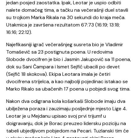
jedan posjed zaostatka. Ipak, Leotar je uspio odbiti
nalete domaćeg tima, a tačku na večerašnji duel stavili
su trojkom Marka Rikala na 30 sekundi do kraja meča.
Utakmica je završena rezultatom 67:73 (16:19; 13:18;
16:16; 22:12).
Najefikasniji igrač večerašnjeg susreta bio je Vladimir
Tomašević sa 23 postignuta poena. U redovima
Slobode dvocifren je bio i Jasmin Jakupović sa 11 poena,
dok su Sani Čampara i Ismet Sejfić ubacili po devet
(Sejfić 18 skokova). Ekipa Leotara imala je četiri
dvocifrena strijelca, a kao najbolji pojedinac istakao se
Marko Rikalo sa ubačenih 17 poena u pobjedi svog tima.
Nakon dva odigrana kola košarkaši Slobode imaju dva
ubilježena poraza i zauzimaju posljednje mjesto Lige 4.
Leotar je u Mejdanu upisao svoj prvi trijumf u
doigravanju, dok je Borac preuzeo lidersku poziciju na
tabeli ubjedljivom pobjedom na Pecari. Tuzlanski tim će