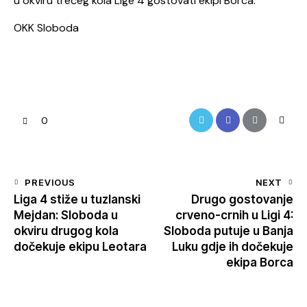
u okviru trećeg kola Lige 4 gostovati ekipi Borca.
OKK Sloboda
0
PREVIOUS
NEXT
Liga 4 stiže u tuzlanski
Drugo gostovanje
Mejdan: Sloboda u
crveno-crnih u Ligi 4:
okviru drugog kola
Sloboda putuje u Banja
dočekuje ekipu Leotara
Luku gdje ih dočekuje
ekipa Borca