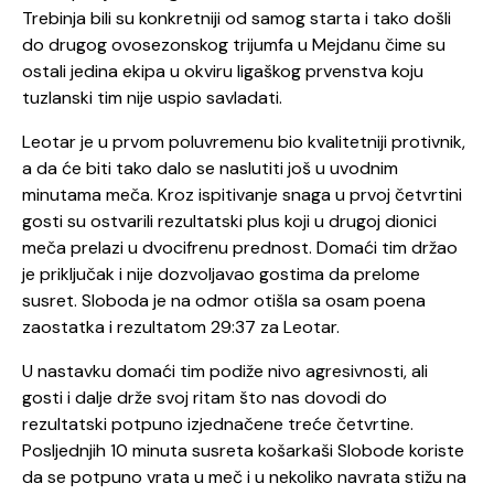
Trebinja bili su konkretniji od samog starta i tako došli
do drugog ovosezonskog trijumfa u Mejdanu čime su
ostali jedina ekipa u okviru ligaškog prvenstva koju
tuzlanski tim nije uspio savladati.
Leotar je u prvom poluvremenu bio kvalitetniji protivnik,
a da će biti tako dalo se naslutiti još u uvodnim
minutama meča. Kroz ispitivanje snaga u prvoj četvrtini
gosti su ostvarili rezultatski plus koji u drugoj dionici
meča prelazi u dvocifrenu prednost. Domaći tim držao
je priključak i nije dozvoljavao gostima da prelome
susret. Sloboda je na odmor otišla sa osam poena
zaostatka i rezultatom 29:37 za Leotar.
U nastavku domaći tim podiže nivo agresivnosti, ali
gosti i dalje drže svoj ritam što nas dovodi do
rezultatski potpuno izjednačene treće četvrtine.
Posljednjih 10 minuta susreta košarkaši Slobode koriste
da se potpuno vrata u meč i u nekoliko navrata stižu na